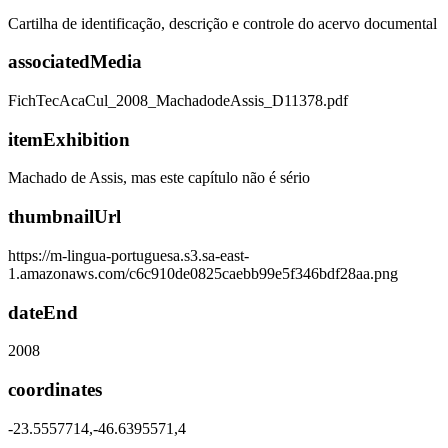
Cartilha de identificação, descrição e controle do acervo documental
associatedMedia
FichTecAcaCul_2008_MachadodeAssis_D11378.pdf
itemExhibition
Machado de Assis, mas este capítulo não é sério
thumbnailUrl
https://m-lingua-portuguesa.s3.sa-east-
1.amazonaws.com/c6c910de0825caebb99e5f346bdf28aa.png
dateEnd
2008
coordinates
-23.5557714,-46.6395571,4