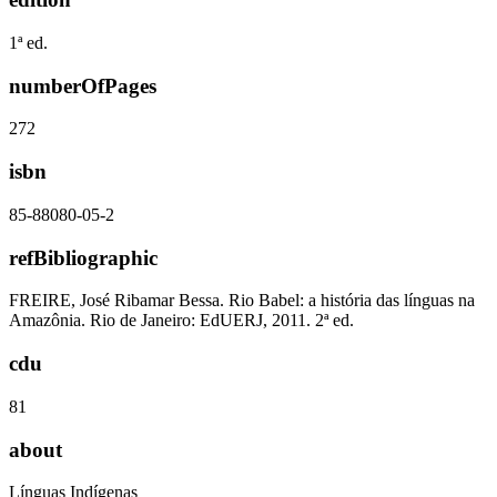
1ª ed.
numberOfPages
272
isbn
85-88080-05-2
refBibliographic
FREIRE, José Ribamar Bessa. Rio Babel: a história das línguas na
Amazônia. Rio de Janeiro: EdUERJ, 2011. 2ª ed.
cdu
81
about
Línguas Indígenas