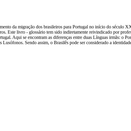
aumento da migração dos brasileiros para Portugal no início do século 
ros. Este livro - glossário tem sido indiretamente reivindicado por prof
ortugal. Aqui se encontram as diferenças entre duas Línguas irmãs: o P
ovos Lusófonos. Sendo assim, o Brasilês pode ser considerado a identid