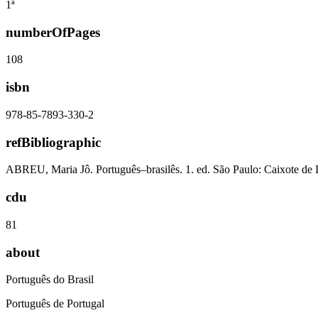
1ª
numberOfPages
108
isbn
978-85-7893-330-2
refBibliographic
ABREU, Maria Jô. Português–brasilês. 1. ed. São Paulo: Caixote de 
cdu
81
about
Português do Brasil
Português de Portugal