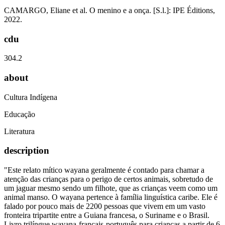
CAMARGO, Eliane et al. O menino e a onça. [S.l.]: IPE Éditions,
2022.
cdu
304.2
about
Cultura Indígena
Educação
Literatura
description
"Este relato mítico wayana geralmente é contado para chamar a
atenção das crianças para o perigo de certos animais, sobretudo de
um jaguar mesmo sendo um filhote, que as crianças veem como um
animal manso. O wayana pertence à família linguística caribe. Ele é
falado por pouco mais de 2200 pessoas que vivem em um vasto
fronteira tripartite entre a Guiana francesa, o Suriname e o Brasil.
Livro trilíngue wayana-français-português para crianças a partir de 6