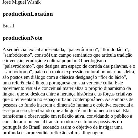
José Miguel Wisnik
productionLocation
Brasil
productionNote
A sequência lexical apresentada, “palavródromo”, “flor do lácio”,
“sambódromo”, constrói um campo semântico que articula tradição
e invenção, erudição e cultura popular. O neologismo
“palavródromo”, que designa um espaço de corrida das palavras, e o
“sambódromo”, palco da maior expressão cultural popular brasileira,
são postos em diálogo com a clássica designação “flor do lácio”,
uma referência à língua portuguesa em sua vertente culta. Este
movimento visual e conceitual materializa o próprio dinamismo da
língua, que se desloca entre a herança histórica e as forças criativas
que o reinventam no espaço urbano contemporâneo. As sombras de
pessoas ao fundo inserem a dimensão humana e coletiva essencial a
esse processo, lembrando que a língua é um fenômeno social. Ela
transforma a observação em reflexão ativa, convidando o público a
considerar o potencial transformador e os futuros possíveis do
português do Brasil, ecoando assim o objetivo de instigar uma
profunda e surpreendida reflexão sobre a linguagem.