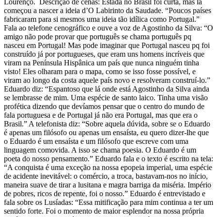
Lourenço. Descrição de cenas: Estada no Brasil foi curta, mas lá
começou a nascer a ideia d’O Labirinto da Saudade. “Poucos países
fabricaram para si mesmos uma ideia tão idílica como Portugal.”
Fala ao telefone cenográfico e ouve a voz de Agostinho da Silva: “O
amigo não pode provar que português se chama português pq
nasceu em Portugal! Mas pode imaginar que Portugal nasceu pq foi
construído já por portugueses, que eram uns homens incríveis que
viram na Península Hispânica um país que nunca ninguém tinha
visto! Eles olharam para o mapa, como se isso fosse possível, e
viram ao longo da costa aquele país novo e resolveram construí-lo.”
Eduardo diz: “Espantoso que lá onde está Agostinho da Silva ainda
se lembrasse de mim. Uma espécie de santo laico. Tinha uma visão
profética dizendo que devíamos pensar que o centro do mundo de
fala portuguesa e de Portugal já não era Portugal, mas que era o
Brasil.” A telefonista diz: “Sobre aquela dúvida, sobre se o Eduardo
é apenas um filósofo ou apenas um ensaísta, eu quero dizer-lhe que
o Eduardo é um ensaísta e um filósofo que escreve com uma
linguagem comovida. A isso se chama poesia. O Eduardo é um
poeta do nosso pensamento.” Eduardo fala e o texto é escrito na tela:
“A conquista é uma exceção na nossa epopeia imperial, uma espécie
de acidente inevitável: o comércio, a troca, bastavam-nos no início,
maneira suave de tirar a lusitana e magra barriga da miséria. Império
de pobres, ricos de repente, foi o nosso.” Eduardo é entrevistado e
fala sobre os Lusíadas: “Essa mitificação para mim continua a ter um
sentido forte. Foi o momento de maior esplendor na nossa própria