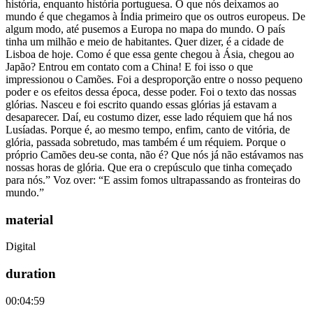
história, enquanto história portuguesa. O que nós deixamos ao
mundo é que chegamos à Índia primeiro que os outros europeus. De
algum modo, até pusemos a Europa no mapa do mundo. O país
tinha um milhão e meio de habitantes. Quer dizer, é a cidade de
Lisboa de hoje. Como é que essa gente chegou à Ásia, chegou ao
Japão? Entrou em contato com a China! E foi isso o que
impressionou o Camões. Foi a desproporção entre o nosso pequeno
poder e os efeitos dessa época, desse poder. Foi o texto das nossas
glórias. Nasceu e foi escrito quando essas glórias já estavam a
desaparecer. Daí, eu costumo dizer, esse lado réquiem que há nos
Lusíadas. Porque é, ao mesmo tempo, enfim, canto de vitória, de
glória, passada sobretudo, mas também é um réquiem. Porque o
próprio Camões deu-se conta, não é? Que nós já não estávamos nas
nossas horas de glória. Que era o crepúsculo que tinha começado
para nós.” Voz over: “E assim fomos ultrapassando as fronteiras do
mundo.”
material
Digital
duration
00:04:59