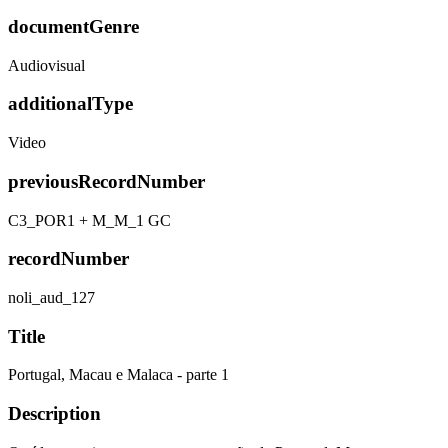
documentGenre
Audiovisual
additionalType
Video
previousRecordNumber
C3_POR1 + M_M_1 GC
recordNumber
noli_aud_127
Title
Portugal, Macau e Malaca - parte 1
Description