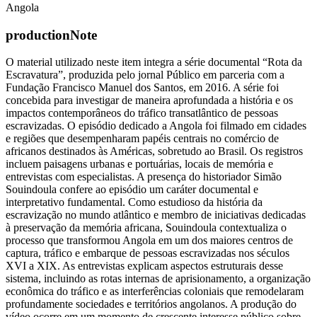
Angola
productionNote
O material utilizado neste item integra a série documental “Rota da
Escravatura”, produzida pelo jornal Público em parceria com a
Fundação Francisco Manuel dos Santos, em 2016. A série foi
concebida para investigar de maneira aprofundada a história e os
impactos contemporâneos do tráfico transatlântico de pessoas
escravizadas. O episódio dedicado a Angola foi filmado em cidades
e regiões que desempenharam papéis centrais no comércio de
africanos destinados às Américas, sobretudo ao Brasil. Os registros
incluem paisagens urbanas e portuárias, locais de memória e
entrevistas com especialistas. A presença do historiador Simão
Souindoula confere ao episódio um caráter documental e
interpretativo fundamental. Como estudioso da história da
escravização no mundo atlântico e membro de iniciativas dedicadas
à preservação da memória africana, Souindoula contextualiza o
processo que transformou Angola em um dos maiores centros de
captura, tráfico e embarque de pessoas escravizadas nos séculos
XVI a XIX. As entrevistas explicam aspectos estruturais desse
sistema, incluindo as rotas internas de aprisionamento, a organização
econômica do tráfico e as interferências coloniais que remodelaram
profundamente sociedades e territórios angolanos. A produção do
vídeo ocorre em um momento de crescente interesse público sobre