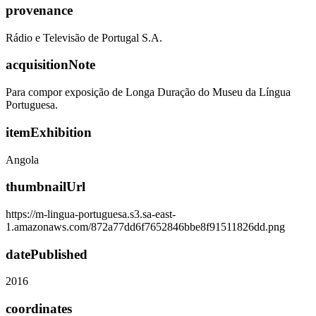
provenance
Rádio e Televisão de Portugal S.A.
acquisitionNote
Para compor exposição de Longa Duração do Museu da Língua
Portuguesa.
itemExhibition
Angola
thumbnailUrl
https://m-lingua-portuguesa.s3.sa-east-
1.amazonaws.com/872a77dd6f7652846bbe8f91511826dd.png
datePublished
2016
coordinates