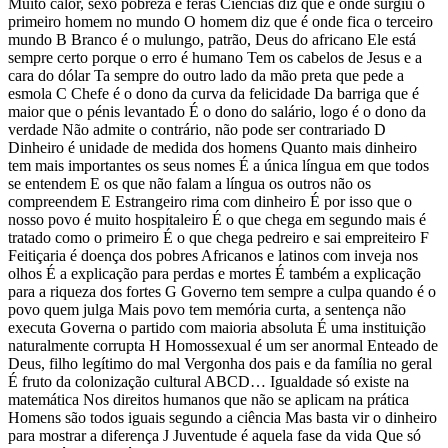
Muito calor, sexo pobreza e feras Ciências diz que é onde surgiu o
primeiro homem no mundo O homem diz que é onde fica o terceiro
mundo B Branco é o mulungo, patrão, Deus do africano Ele está
sempre certo porque o erro é humano Tem os cabelos de Jesus e a
cara do dólar Ta sempre do outro lado da mão preta que pede a
esmola C Chefe é o dono da curva da felicidade Da barriga que é
maior que o pénis levantado É o dono do salário, logo é o dono da
verdade Não admite o contrário, não pode ser contrariado D
Dinheiro é unidade de medida dos homens Quanto mais dinheiro
tem mais importantes os seus nomes É a única língua em que todos
se entendem E os que não falam a língua os outros não os
compreendem E Estrangeiro rima com dinheiro É por isso que o
nosso povo é muito hospitaleiro É o que chega em segundo mais é
tratado como o primeiro É o que chega pedreiro e sai empreiteiro F
Feitiçaria é doença dos pobres Africanos e latinos com inveja nos
olhos É a explicação para perdas e mortes É também a explicação
para a riqueza dos fortes G Governo tem sempre a culpa quando é o
povo quem julga Mais povo tem memória curta, a sentença não
executa Governa o partido com maioria absoluta É uma instituição
naturalmente corrupta H Homossexual é um ser anormal Enteado de
Deus, filho legítimo do mal Vergonha dos pais e da família no geral
É fruto da colonização cultural ABCD… Igualdade só existe na
matemática Nos direitos humanos que não se aplicam na prática
Homens são todos iguais segundo a ciência Mas basta vir o dinheiro
para mostrar a diferença J Juventude é aquela fase da vida Que só