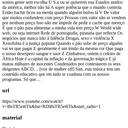
somos gente sem escolha U S.a ou se quiserem eua Estados unidos
da américa, melhor não há A super potência que o mundo controla
Então bachir ficou na merda quando alguém bufou lá V De valor
que muitos confundem com preço Pessoas com valor não se vendem
por nenhum preço Isso não me impede de pedir o cache que mereço
É que o pão para alimentar a minha vida tem preço W World wide
web, ou seja internet Rede de pornografia, pirataria que reflecte Os
negócios que nunca irão à falência Drogas, sexo e violência X
Xenofobia é a justiça popular Quando o pão sobe de preço alguém
vai ter que pagar E geralmente é um irmão da mesma cor Que paga
o nosso desespero sangue e suor Z Zimbabwe, ontem o celeiro de
África Hoje é a capital da inflação e da governação trágica E já
matou milhares de inocentes Condenados por contestarem os seus
dirigentes ABCD… [voz de mulher off] Sim, esta música tem um
conteúdo educativo que em tudo se coaduna com os nossos
programas. Só que…
url
https://www.youtube.com/watch?
v=I8sTB5ei6Tk&list=RDI8sTB5ei6Tk&start_radio=1
material