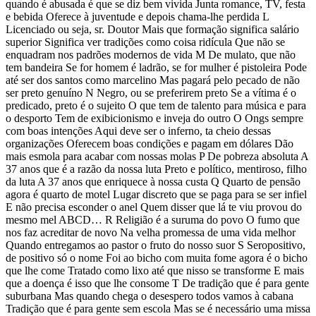
quando é abusada é que se diz bem vivida Junta romance, TV, festa
e bebida Oferece à juventude e depois chama-lhe perdida L
Licenciado ou seja, sr. Doutor Mais que formação significa salário
superior Significa ver tradições como coisa ridícula Que não se
enquadram nos padrões modernos de vida M De mulato, que não
tem bandeira Se for homem é ladrão, se for mulher é pistoleira Pode
até ser dos santos como marcelino Mas pagará pelo pecado de não
ser preto genuíno N Negro, ou se preferirem preto Se a vítima é o
predicado, preto é o sujeito O que tem de talento para música e para
o desporto Tem de exibicionismo e inveja do outro O Ongs sempre
com boas intenções Aqui deve ser o inferno, ta cheio dessas
organizações Oferecem boas condições e pagam em dólares Dão
mais esmola para acabar com nossas molas P De pobreza absoluta A
37 anos que é a razão da nossa luta Preto e político, mentiroso, filho
da luta A 37 anos que enriquece à nossa custa Q Quarto de pensão
agora é quarto de motel Lugar discreto que se paga para se ser infiel
E não precisa esconder o anel Quem disser que lá te viu provou do
mesmo mel ABCD… R Religião é a suruma do povo O fumo que
nos faz acreditar de novo Na velha promessa de uma vida melhor
Quando entregamos ao pastor o fruto do nosso suor S Seropositivo,
de positivo só o nome Foi ao bicho com muita fome agora é o bicho
que lhe come Tratado como lixo até que nisso se transforme E mais
que a doença é isso que lhe consome T De tradição que é para gente
suburbana Mas quando chega o desespero todos vamos à cabana
Tradição que é para gente sem escola Mas se é necessário uma missa