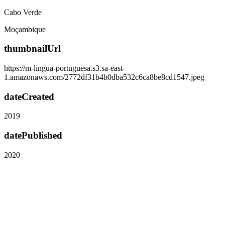
Cabo Verde
Moçambique
thumbnailUrl
https://m-lingua-portuguesa.s3.sa-east-
1.amazonaws.com/2772df31b4b0dba532c6ca8be8cd1547.jpeg
dateCreated
2019
datePublished
2020