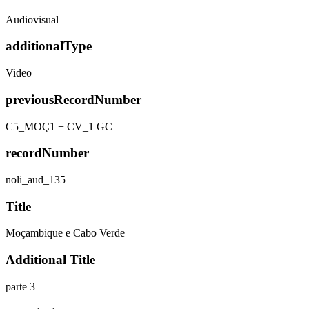
Audiovisual
additionalType
Video
previousRecordNumber
C5_MOÇ1 + CV_1 GC
recordNumber
noli_aud_135
Title
Moçambique e Cabo Verde
Additional Title
parte 3