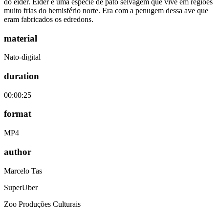
do eider. Eider é uma espécie de pato selvagem que vive em regiões
muito frias do hemisfério norte. Era com a penugem dessa ave que
eram fabricados os edredons.
material
Nato-digital
duration
00:00:25
format
MP4
author
Marcelo Tas
SuperUber
Zoo Produções Culturais