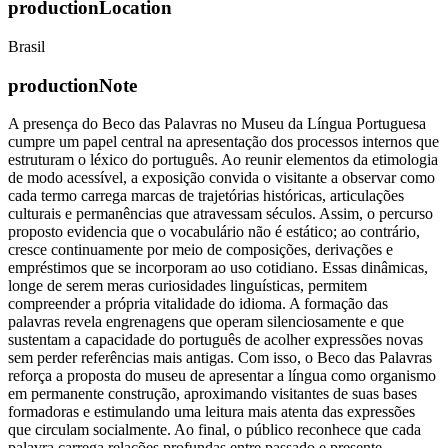
productionLocation
Brasil
productionNote
A presença do Beco das Palavras no Museu da Língua Portuguesa
cumpre um papel central na apresentação dos processos internos que
estruturam o léxico do português. Ao reunir elementos da etimologia
de modo acessível, a exposição convida o visitante a observar como
cada termo carrega marcas de trajetórias históricas, articulações
culturais e permanências que atravessam séculos. Assim, o percurso
proposto evidencia que o vocabulário não é estático; ao contrário,
cresce continuamente por meio de composições, derivações e
empréstimos que se incorporam ao uso cotidiano. Essas dinâmicas,
longe de serem meras curiosidades linguísticas, permitem
compreender a própria vitalidade do idioma. A formação das
palavras revela engrenagens que operam silenciosamente e que
sustentam a capacidade do português de acolher expressões novas
sem perder referências mais antigas. Com isso, o Beco das Palavras
reforça a proposta do museu de apresentar a língua como organismo
em permanente construção, aproximando visitantes de suas bases
formadoras e estimulando uma leitura mais atenta das expressões
que circulam socialmente. Ao final, o público reconhece que cada
palavra carrega relações profundas entre passado e presente,