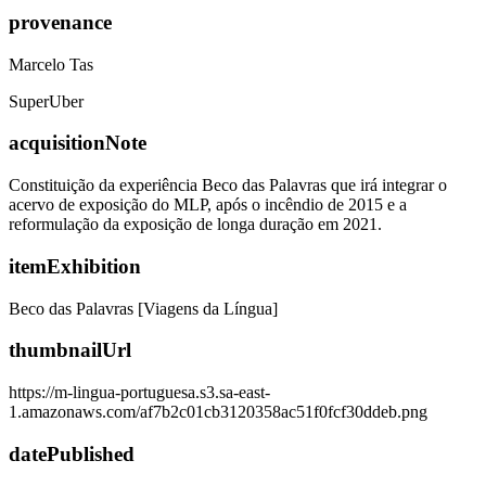
provenance
Marcelo Tas
SuperUber
acquisitionNote
Constituição da experiência Beco das Palavras que irá integrar o
acervo de exposição do MLP, após o incêndio de 2015 e a
reformulação da exposição de longa duração em 2021.
itemExhibition
Beco das Palavras [Viagens da Língua]
thumbnailUrl
https://m-lingua-portuguesa.s3.sa-east-
1.amazonaws.com/af7b2c01cb3120358ac51f0fcf30ddeb.png
datePublished