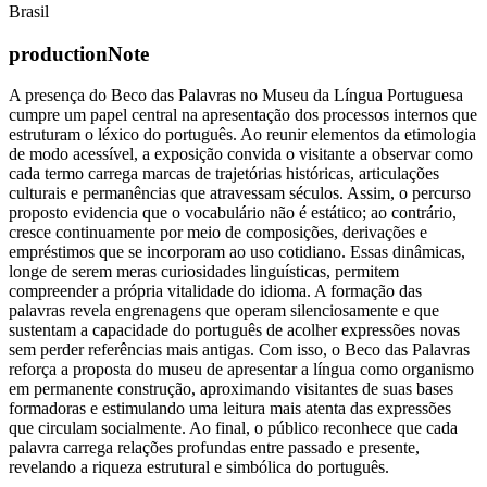
Brasil
productionNote
A presença do Beco das Palavras no Museu da Língua Portuguesa
cumpre um papel central na apresentação dos processos internos que
estruturam o léxico do português. Ao reunir elementos da etimologia
de modo acessível, a exposição convida o visitante a observar como
cada termo carrega marcas de trajetórias históricas, articulações
culturais e permanências que atravessam séculos. Assim, o percurso
proposto evidencia que o vocabulário não é estático; ao contrário,
cresce continuamente por meio de composições, derivações e
empréstimos que se incorporam ao uso cotidiano. Essas dinâmicas,
longe de serem meras curiosidades linguísticas, permitem
compreender a própria vitalidade do idioma. A formação das
palavras revela engrenagens que operam silenciosamente e que
sustentam a capacidade do português de acolher expressões novas
sem perder referências mais antigas. Com isso, o Beco das Palavras
reforça a proposta do museu de apresentar a língua como organismo
em permanente construção, aproximando visitantes de suas bases
formadoras e estimulando uma leitura mais atenta das expressões
que circulam socialmente. Ao final, o público reconhece que cada
palavra carrega relações profundas entre passado e presente,
revelando a riqueza estrutural e simbólica do português.