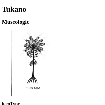
Tukano
Museologic
itemType