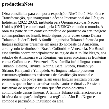
productionNote
Obra constituída para compor a exposição: Nhe'ẽ Porã: Memória e
Transformação, que inaugurou a década Internacional das Línguas
Indígenas (2022-2032), instituída pela Organização das Nações
Unidas (ONU) e coordenada pela UNESCO em todo o mundo. A
obra faz parte de um contexto profícuo de produção da arte indígena
contemporânea no Brasil, tendo alguns porta-vozes como Daiara
Tukano e Jaider Esbell. A família linguística Tukano é formada por
línguas indígenas presentes em áreas do noroeste da Amazônia,
abrangendo territórios do Brasil, Colômbia e Venezuela. No Brasil,
essa família ocorre principalmente na região do Alto Rio Negro, nos
estados do Amazonas e de Roraima, em áreas próximas às fronteiras
com a Colômbia e a Venezuela. Essa família inclui línguas como
Tukano, Desana, Tuyuka, Kotiria, Bará, Kubeo, Piratapuyo,
Siriano, Karapanã e Yuhupdeh. As línguas Tukano possuem
estruturas aglutinantes e sistemas de classificação nominal e
pronominal. Os povos que falam essas línguas realizam práticas
culturais que incluem narrativas orais, cantos e rituais. . Existem
iniciativas de registro e ensino que têm como objetivo a
continuidade dessas línguas. A família Tukano está relacionada à
história da ocupação indígena na região do Alto Rio Negro e
compõe o patrimônio linguístico da área.