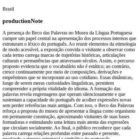
Brasil
productionNote
A presença do Beco das Palavras no Museu da Língua Portuguesa
cumpre um papel central na apresentação dos processos internos que
estruturam o léxico do português. Ao reunir elementos da etimologia
de modo acessível, a exposição convida o visitante a observar como
cada termo carrega marcas de trajetórias históricas, articulações
culturais e permanências que atravessam séculos. Assim, o percurso
proposto evidencia que o vocabulário não é estático; ao contrário,
cresce continuamente por meio de composições, derivações e
empréstimos que se incorporam ao uso cotidiano. Essas dinâmicas,
longe de serem meras curiosidades linguísticas, permitem
compreender a própria vitalidade do idioma. A formação das
palavras revela engrenagens que operam silenciosamente e que
sustentam a capacidade do português de acolher expressões novas
sem perder referências mais antigas. Com isso, o Beco das Palavras
reforça a proposta do museu de apresentar a língua como organismo
em permanente construção, aproximando visitantes de suas bases
formadoras e estimulando uma leitura mais atenta das expressões
que circulam socialmente. Ao final, o público reconhece que cada
palavra carrega relações profundas entre passado e presente,
revelando a riqueza estrutural e simbólica do português.