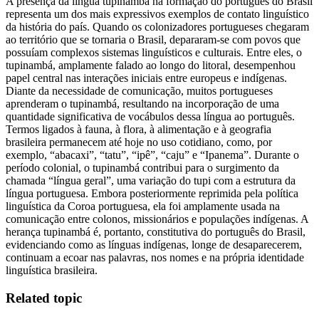
A presença da língua tupinambá na formação do português do Brasil
representa um dos mais expressivos exemplos de contato linguístico
da história do país. Quando os colonizadores portugueses chegaram
ao território que se tornaria o Brasil, depararam-se com povos que
possuíam complexos sistemas linguísticos e culturais. Entre eles, o
tupinambá, amplamente falado ao longo do litoral, desempenhou
papel central nas interações iniciais entre europeus e indígenas.
Diante da necessidade de comunicação, muitos portugueses
aprenderam o tupinambá, resultando na incorporação de uma
quantidade significativa de vocábulos dessa língua ao português.
Termos ligados à fauna, à flora, à alimentação e à geografia
brasileira permanecem até hoje no uso cotidiano, como, por
exemplo, “abacaxi”, “tatu”, “ipê”, “caju” e “Ipanema”. Durante o
período colonial, o tupinambá contribui para o surgimento da
chamada “língua geral”, uma variação do tupi com a estrutura da
língua portuguesa. Embora posteriormente reprimida pela política
linguística da Coroa portuguesa, ela foi amplamente usada na
comunicação entre colonos, missionários e populações indígenas. A
herança tupinambá é, portanto, constitutiva do português do Brasil,
evidenciando como as línguas indígenas, longe de desaparecerem,
continuam a ecoar nas palavras, nos nomes e na própria identidade
linguística brasileira.
Related topic