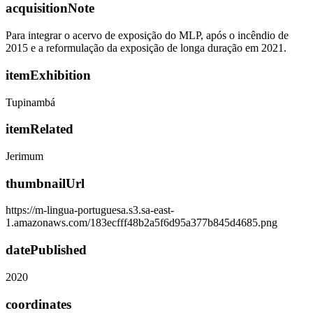
acquisitionNote
Para integrar o acervo de exposição do MLP, após o incêndio de
2015 e a reformulação da exposição de longa duração em 2021.
itemExhibition
Tupinambá
itemRelated
Jerimum
thumbnailUrl
https://m-lingua-portuguesa.s3.sa-east-
1.amazonaws.com/183ecfff48b2a5f6d95a377b845d4685.png
datePublished
2020
coordinates