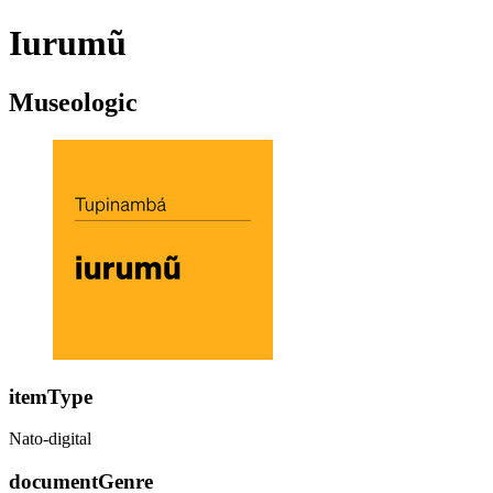
Iurumũ
Museologic
itemType
Nato-digital
documentGenre