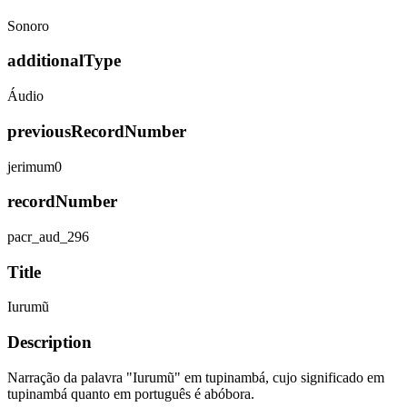
Sonoro
additionalType
Áudio
previousRecordNumber
jerimum0
recordNumber
pacr_aud_296
Title
Iurumũ
Description
Narração da palavra "Iurumũ" em tupinambá, cujo significado em
tupinambá quanto em português é abóbora.