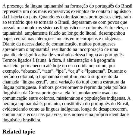
A presença da língua tupinambá na formação do português do Brasil
representa um dos mais expressivos exemplos de contato linguístico
da história do país. Quando os colonizadores portugueses chegaram
ao território que se tornaria o Brasil, depararam-se com povos que
possuíam complexos sistemas linguísticos e culturais. Entre eles, o
tupinambá, amplamente falado ao longo do litoral, desempenhou
papel central nas interações iniciais entre europeus e indígenas.
Diante da necessidade de comunicação, muitos portugueses
aprenderam o tupinambá, resultando na incorporação de uma
quantidade significativa de vocábulos dessa língua ao português.
Termos ligados à fauna, à flora, à alimentação e à geografia
brasileira permanecem até hoje no uso cotidiano, como, por
exemplo, “abacaxi”, “tatu”, “ipê”, “caju” e “Ipanema”. Durante o
período colonial, o tupinambá contribui para o surgimento da
chamada “língua geral”, uma variação do tupi com a estrutura da
língua portuguesa. Embora posteriormente reprimida pela política
linguística da Coroa portuguesa, ela foi amplamente usada na
comunicação entre colonos, missionários e populações indígenas. A
herança tupinambá é, portanto, constitutiva do português do Brasil,
evidenciando como as línguas indígenas, longe de desaparecerem,
continuam a ecoar nas palavras, nos nomes e na própria identidade
linguística brasileira.
Related topic