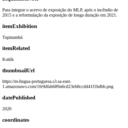
Para integrar o acervo de exposição do MLP, após o incêndio de
2015 e a reformulação da exposição de longa duração em 2021.
itemExhibition
Tupinambá
itemRelated
Kutúk
thumbnailUrl
https://m-lingua-portuguesa.s3.sa-east-
1.amazonaws.com/1fe9dfab689a6cd23eb8ccdd41f1bdbb.png
datePublished
2020
coordinates