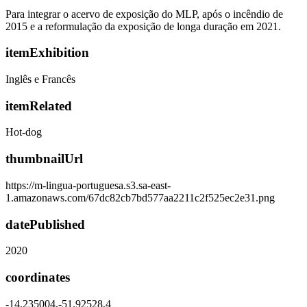
Para integrar o acervo de exposição do MLP, após o incêndio de
2015 e a reformulação da exposição de longa duração em 2021.
itemExhibition
Inglês e Francês
itemRelated
Hot-dog
thumbnailUrl
https://m-lingua-portuguesa.s3.sa-east-
1.amazonaws.com/67dc82cb7bd577aa2211c2f525ec2e31.png
datePublished
2020
coordinates
-14.235004,-51.92528,4