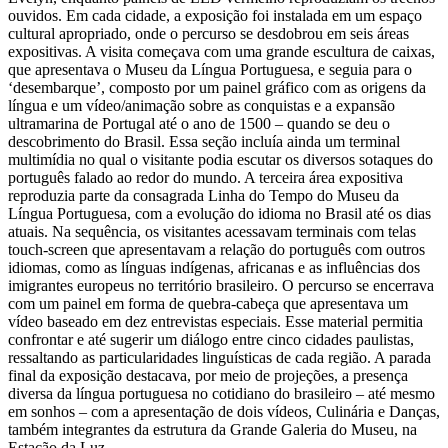
ouvidos. Em cada cidade, a exposição foi instalada em um espaço
cultural apropriado, onde o percurso se desdobrou em seis áreas
expositivas. A visita começava com uma grande escultura de caixas,
que apresentava o Museu da Língua Portuguesa, e seguia para o
‘desembarque’, composto por um painel gráfico com as origens da
língua e um vídeo/animação sobre as conquistas e a expansão
ultramarina de Portugal até o ano de 1500 – quando se deu o
descobrimento do Brasil. Essa seção incluía ainda um terminal
multimídia no qual o visitante podia escutar os diversos sotaques do
português falado ao redor do mundo. A terceira área expositiva
reproduzia parte da consagrada Linha do Tempo do Museu da
Língua Portuguesa, com a evolução do idioma no Brasil até os dias
atuais. Na sequência, os visitantes acessavam terminais com telas
touch-screen que apresentavam a relação do português com outros
idiomas, como as línguas indígenas, africanas e as influências dos
imigrantes europeus no território brasileiro. O percurso se encerrava
com um painel em forma de quebra-cabeça que apresentava um
vídeo baseado em dez entrevistas especiais. Esse material permitia
confrontar e até sugerir um diálogo entre cinco cidades paulistas,
ressaltando as particularidades linguísticas de cada região. A parada
final da exposição destacava, por meio de projeções, a presença
diversa da língua portuguesa no cotidiano do brasileiro – até mesmo
em sonhos – com a apresentação de dois vídeos, Culinária e Danças,
também integrantes da estrutura da Grande Galeria do Museu, na
Estação da Luz.