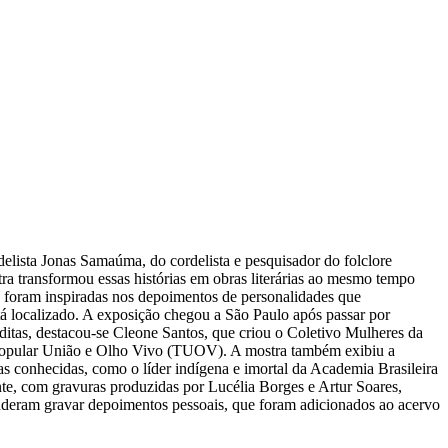
lista Jonas Samaúma, do cordelista e pesquisador do folclore
ra transformou essas histórias em obras literárias ao mesmo tempo
vas foram inspiradas nos depoimentos de personalidades que
tá localizado. A exposição chegou a São Paulo após passar por
ditas, destacou-se Cleone Santos, que criou o Coletivo Mulheres da
tro Popular União e Olho Vivo (TUOV). A mostra também exibiu a
as conhecidas, como o líder indígena e imortal da Academia Brasileira
ente, com gravuras produzidas por Lucélia Borges e Artur Soares,
puderam gravar depoimentos pessoais, que foram adicionados ao acervo