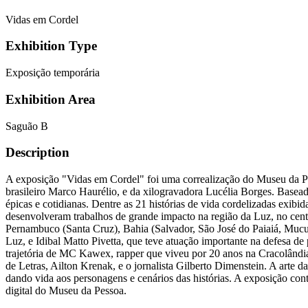
Vidas em Cordel
Exhibition Type
Exposição temporária
Exhibition Area
Saguão B
Description
A exposição "Vidas em Cordel" foi uma correalização do Museu da Pe
brasileiro Marco Haurélio, e da xilogravadora Lucélia Borges. Basead
épicas e cotidianas. Dentre as 21 histórias de vida cordelizadas exibi
desenvolveram trabalhos de grande impacto na região da Luz, no centr
Pernambuco (Santa Cruz), Bahia (Salvador, São José do Paiaiá, Mucugê
Luz, e Idibal Matto Pivetta, que teve atuação importante na defesa d
trajetória de MC Kawex, rapper que viveu por 20 anos na Cracolândia,
de Letras, Ailton Krenak, e o jornalista Gilberto Dimenstein. A arte 
dando vida aos personagens e cenários das histórias. A exposição co
digital do Museu da Pessoa.