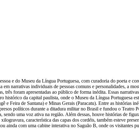
ssoa e do Museu da Língua Portuguesa, com curadoria do poeta e corde
a em narrativas individuais de pessoas comuns e personalidades, a most
das, três foram apresentadas ao público de forma inédita. Essas narrati
o histórico da capital paulista, onde o Museu da Língua Portuguesa es
 e Feira de Santana) e Minas Gerais (Paracatu). Entre as histórias iné
e presos políticos durante a ditadura militar no Brasil e fundou o Tea
 sendo uma voz ativa na região. Além dessas, houve histórias de figur
da xilogravura, característica das capas dos cordéis, também esteve pres
ntou ainda com uma cabine interativa no Saguão B, onde os visitantes 