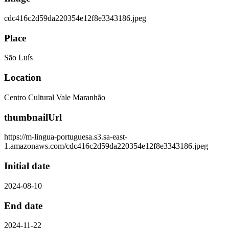
cdc416c2d59da220354e12f8e3343186.jpeg
Place
São Luís
Location
Centro Cultural Vale Maranhão
thumbnailUrl
https://m-lingua-portuguesa.s3.sa-east-
1.amazonaws.com/cdc416c2d59da220354e12f8e3343186.jpeg
Initial date
2024-08-10
End date
2024-11-22