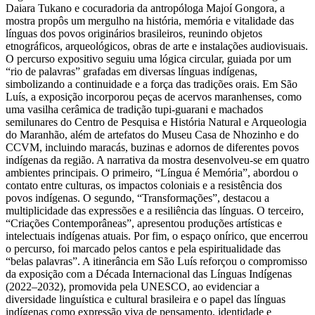
Daiara Tukano e cocuradoria da antropóloga Majoí Gongora, a
mostra propôs um mergulho na história, memória e vitalidade das
línguas dos povos originários brasileiros, reunindo objetos
etnográficos, arqueológicos, obras de arte e instalações audiovisuais.
O percurso expositivo seguiu uma lógica circular, guiada por um
“rio de palavras” grafadas em diversas línguas indígenas,
simbolizando a continuidade e a força das tradições orais. Em São
Luís, a exposição incorporou peças de acervos maranhenses, como
uma vasilha cerâmica de tradição tupi-guarani e machados
semilunares do Centro de Pesquisa e História Natural e Arqueologia
do Maranhão, além de artefatos do Museu Casa de Nhozinho e do
CCVM, incluindo maracás, buzinas e adornos de diferentes povos
indígenas da região. A narrativa da mostra desenvolveu-se em quatro
ambientes principais. O primeiro, “Língua é Memória”, abordou o
contato entre culturas, os impactos coloniais e a resistência dos
povos indígenas. O segundo, “Transformações”, destacou a
multiplicidade das expressões e a resiliência das línguas. O terceiro,
“Criações Contemporâneas”, apresentou produções artísticas e
intelectuais indígenas atuais. Por fim, o espaço onírico, que encerrou
o percurso, foi marcado pelos cantos e pela espiritualidade das
“belas palavras”. A itinerância em São Luís reforçou o compromisso
da exposição com a Década Internacional das Línguas Indígenas
(2022–2032), promovida pela UNESCO, ao evidenciar a
diversidade linguística e cultural brasileira e o papel das línguas
indígenas como expressão viva de pensamento, identidade e