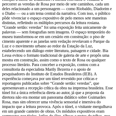
percorrer as veredas de Rosa por meio de sete caminhos, cada um
deles relacionado a um personagem — como Riobaldo, Diadorim e
o Diabo — ou a um tema central da narrativa. Com isso, o público
pôde vivenciar o espaço expositivo de pelo menos sete maneiras
distintas, refletindo os múltiplos percursos da leitura rosiana.
“Grande sertão: veredas” foi uma exposição feita unicamente de
palavras — sem fotografias nem imagens. O espaço temporário do
museu transformou-se em um cenário em construção: o piso de
cimento aparente e as janelas sem vedação revelavam o Parque da
Luz e o movimento urbano ao redor da Estação da Luz,
estabelecendo um diálogo entre literatura, paisagem e cidade. Bia
Lessa evitou o formato tradicional de galeria de arte e propôs uma
mostra em construção, assim como o texto de Rosa ou qualquer
processo literário. Para conceber a exposição, contou com a
consultoria da especialista Marily Bezerra e o apoio de
pesquisadores do Instituto de Estudos Brasileiros (IEB). A
experiência começava por um túnel revestido por críticas e
reportagens publicadas sobre “Grande sertão: veredas”, que
apresentavam a recepção crítica da obra na imprensa brasileira. Esse
túnel foi a única referência direta ao autor, já que a proposta da
diretora não era montar um panorama didático sobre Guimarães
Rosa, mas sim oferecer uma vivência sensorial e imersiva do
impacto que a leitura provoca. Após o túnel, o visitante mergulhava
em um grande canteiro de obras. Os módulos expositivos eram
compostos por tijolos, latões de óleo, tábuas e restos de telhas, que