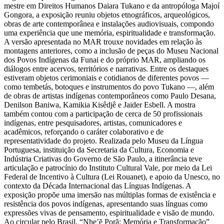
mestre em Direitos Humanos Daiara Tukano e da antropóloga Majoí
Gongora, a exposição reuniu objetos etnográficos, arqueológicos,
obras de arte contemporânea e instalações audiovisuais, compondo
uma experiência que une memória, espiritualidade e transformação.
A versão apresentada no MAR trouxe novidades em relação às
montagens anteriores, como a inclusão de peças do Museu Nacional
dos Povos Indígenas da Funai e do próprio MAR, ampliando os
diálogos entre acervos, territórios e narrativas. Entre os destaques
estiveram objetos cerimoniais e cotidianos de diferentes povos —
como tembetás, botoques e instrumentos do povo Tukano —, além
de obras de artistas indígenas contemporâneos como Paulo Desana,
Denilson Baniwa, Kamikia Kisêdjê e Jaider Esbell. A mostra
também contou com a participação de cerca de 50 profissionais
indígenas, entre pesquisadores, artistas, comunicadores e
acadêmicos, reforçando o caráter colaborativo e de
representatividade do projeto. Realizada pelo Museu da Língua
Portuguesa, instituição da Secretaria da Cultura, Economia e
Indústria Criativas do Governo de São Paulo, a itinerância teve
articulação e patrocínio do Instituto Cultural Vale, por meio da Lei
Federal de Incentivo à Cultura (Lei Rouanet), e apoio da Unesco, no
contexto da Década Internacional das Línguas Indígenas. A
exposição propõe uma imersão nas múltiplas formas de existência e
resistência dos povos indígenas, apresentando suas línguas como
expressões vivas de pensamento, espiritualidade e visão de mundo.
Ao circular pelo Brasil, “Nhe’ẽ Porã: Memória e Transformação”