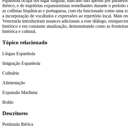
espanhola ocupa um lugar singular, marcado não apenas por paralelos
ibérico, e de trajetórias expansionistas semelhantes durante o período
as colônias hispânicas e portuguesa, com ela funcionado como uma zon
a incorporação de vocábulos e expressões ao repertório local. Mais r
Venezuela introduziram nuances adicionais a esse diálogo, enriquecen
histórico e em constante atualização, demonstrando como as fronteira
histórica e cultural.
Tópico relacionado
Língua Espanhola
Imigração Espanhola
Culinária
Alimentação
Expansão Marítima
Boldo
Descritores
Península Ibérica