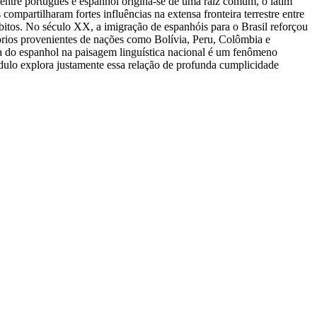
entre português e espanhol origina-se de uma raiz comum, o latim
ompartilharam fortes influências na extensa fronteira terrestre entre
ábitos. No século XX, a imigração de espanhóis para o Brasil reforçou
tórios provenientes de nações como Bolívia, Peru, Colômbia e
nça do espanhol na paisagem linguística nacional é um fenômeno
ódulo explora justamente essa relação de profunda cumplicidade