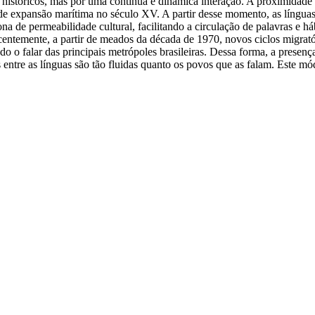
 históricos, mas por uma contínua e dinâmica interação. A proximidade 
 de expansão marítima no século XV. A partir desse momento, as línguas c
a de permeabilidade cultural, facilitando a circulação de palavras e h
ecentemente, a partir de meados da década de 1970, novos ciclos migra
do o falar das principais metrópoles brasileiras. Dessa forma, a prese
s entre as línguas são tão fluidas quanto os povos que as falam. Este m