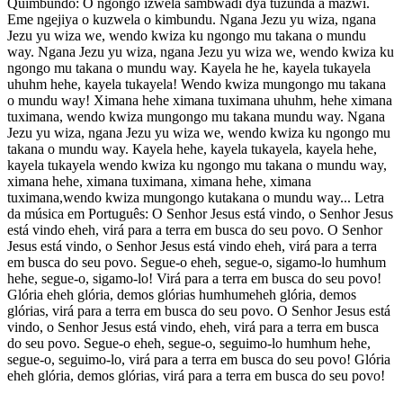
Quimbundo: O ngongo izwela sambwadi dya tuzunda a mazwi.
Eme ngejiya o kuzwela o kimbundu. Ngana Jezu yu wiza, ngana
Jezu yu wiza we, wendo kwiza ku ngongo mu takana o mundu
way. Ngana Jezu yu wiza, ngana Jezu yu wiza we, wendo kwiza ku
ngongo mu takana o mundu way. Kayela he he, kayela tukayela
uhuhm hehe, kayela tukayela! Wendo kwiza mungongo mu takana
o mundu way! Ximana hehe ximana tuximana uhuhm, hehe ximana
tuximana, wendo kwiza mungongo mu takana mundu way. Ngana
Jezu yu wiza, ngana Jezu yu wiza we, wendo kwiza ku ngongo mu
takana o mundu way. Kayela hehe, kayela tukayela, kayela hehe,
kayela tukayela wendo kwiza ku ngongo mu takana o mundu way,
ximana hehe, ximana tuximana, ximana hehe, ximana
tuximana,wendo kwiza mungongo kutakana o mundu way... Letra
da música em Português: O Senhor Jesus está vindo, o Senhor Jesus
está vindo eheh, virá para a terra em busca do seu povo. O Senhor
Jesus está vindo, o Senhor Jesus está vindo eheh, virá para a terra
em busca do seu povo. Segue-o eheh, segue-o, sigamo-lo humhum
hehe, segue-o, sigamo-lo! Virá para a terra em busca do seu povo!
Glória eheh glória, demos glórias humhumeheh glória, demos
glórias, virá para a terra em busca do seu povo. O Senhor Jesus está
vindo, o Senhor Jesus está vindo, eheh, virá para a terra em busca
do seu povo. Segue-o eheh, segue-o, seguimo-lo humhum hehe,
segue-o, seguimo-lo, virá para a terra em busca do seu povo! Glória
eheh glória, demos glórias, virá para a terra em busca do seu povo!