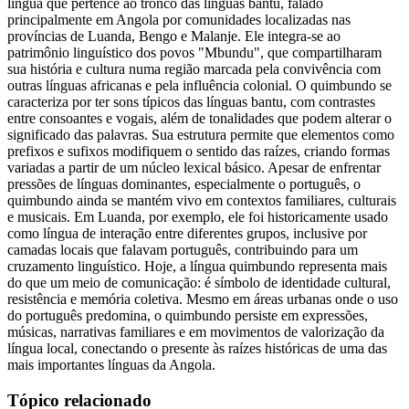
língua que pertence ao tronco das línguas bantu, falado
principalmente em Angola por comunidades localizadas nas
províncias de Luanda, Bengo e Malanje. Ele integra-se ao
patrimônio linguístico dos povos "Mbundu", que compartilharam
sua história e cultura numa região marcada pela convivência com
outras línguas africanas e pela influência colonial. O quimbundo se
caracteriza por ter sons típicos das línguas bantu, com contrastes
entre consoantes e vogais, além de tonalidades que podem alterar o
significado das palavras. Sua estrutura permite que elementos como
prefixos e sufixos modifiquem o sentido das raízes, criando formas
variadas a partir de um núcleo lexical básico. Apesar de enfrentar
pressões de línguas dominantes, especialmente o português, o
quimbundo ainda se mantém vivo em contextos familiares, culturais
e musicais. Em Luanda, por exemplo, ele foi historicamente usado
como língua de interação entre diferentes grupos, inclusive por
camadas locais que falavam português, contribuindo para um
cruzamento linguístico. Hoje, a língua quimbundo representa mais
do que um meio de comunicação: é símbolo de identidade cultural,
resistência e memória coletiva. Mesmo em áreas urbanas onde o uso
do português predomina, o quimbundo persiste em expressões,
músicas, narrativas familiares e em movimentos de valorização da
língua local, conectando o presente às raízes históricas de uma das
mais importantes línguas da Angola.
Tópico relacionado