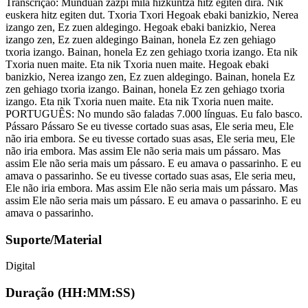
Transcrição: Munduan zazpi mila hizkuntza hitz egiten dira. Nik
euskera hitz egiten dut. Txoria Txori Hegoak ebaki banizkio, Nerea
izango zen, Ez zuen aldegingo. Hegoak ebaki banizkio, Nerea
izango zen, Ez zuen aldegingo Bainan, honela Ez zen gehiago
txoria izango. Bainan, honela Ez zen gehiago txoria izango. Eta nik
Txoria nuen maite. Eta nik Txoria nuen maite. Hegoak ebaki
banizkio, Nerea izango zen, Ez zuen aldegingo. Bainan, honela Ez
zen gehiago txoria izango. Bainan, honela Ez zen gehiago txoria
izango. Eta nik Txoria nuen maite. Eta nik Txoria nuen maite.
PORTUGUÊS: No mundo são faladas 7.000 línguas. Eu falo basco.
Pássaro Pássaro Se eu tivesse cortado suas asas, Ele seria meu, Ele
não iria embora. Se eu tivesse cortado suas asas, Ele seria meu, Ele
não iria embora. Mas assim Ele não seria mais um pássaro. Mas
assim Ele não seria mais um pássaro. E eu amava o passarinho. E eu
amava o passarinho. Se eu tivesse cortado suas asas, Ele seria meu,
Ele não iria embora. Mas assim Ele não seria mais um pássaro. Mas
assim Ele não seria mais um pássaro. E eu amava o passarinho. E eu
amava o passarinho.
Suporte/Material
Digital
Duração (HH:MM:SS)