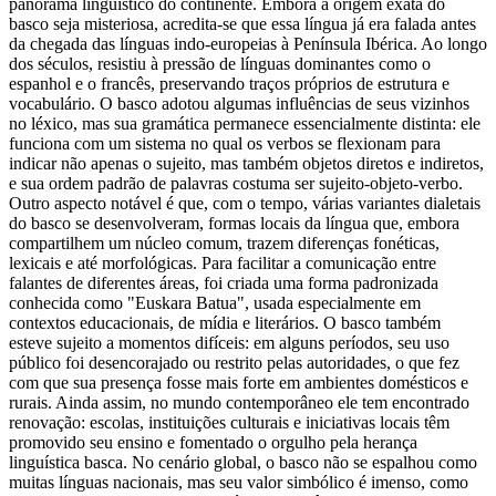
panorama linguístico do continente. Embora a origem exata do
basco seja misteriosa, acredita-se que essa língua já era falada antes
da chegada das línguas indo-europeias à Península Ibérica. Ao longo
dos séculos, resistiu à pressão de línguas dominantes como o
espanhol e o francês, preservando traços próprios de estrutura e
vocabulário. O basco adotou algumas influências de seus vizinhos
no léxico, mas sua gramática permanece essencialmente distinta: ele
funciona com um sistema no qual os verbos se flexionam para
indicar não apenas o sujeito, mas também objetos diretos e indiretos,
e sua ordem padrão de palavras costuma ser sujeito-objeto-verbo.
Outro aspecto notável é que, com o tempo, várias variantes dialetais
do basco se desenvolveram, formas locais da língua que, embora
compartilhem um núcleo comum, trazem diferenças fonéticas,
lexicais e até morfológicas. Para facilitar a comunicação entre
falantes de diferentes áreas, foi criada uma forma padronizada
conhecida como "Euskara Batua", usada especialmente em
contextos educacionais, de mídia e literários. O basco também
esteve sujeito a momentos difíceis: em alguns períodos, seu uso
público foi desencorajado ou restrito pelas autoridades, o que fez
com que sua presença fosse mais forte em ambientes domésticos e
rurais. Ainda assim, no mundo contemporâneo ele tem encontrado
renovação: escolas, instituições culturais e iniciativas locais têm
promovido seu ensino e fomentado o orgulho pela herança
linguística basca. No cenário global, o basco não se espalhou como
muitas línguas nacionais, mas seu valor simbólico é imenso, como