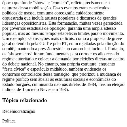
época que funde "show" e "comício", reflete precisamente a
natureza dessa mobilização. Esses eventos eram espetáculos
políticos de massa, com uma coreografia cuidadosamente
orquestrada que incluía artistas populares e discursos de grandes
lideranças oposicionistas. Esta formatação, muitas vezes gerenciada
por governos estaduais de oposição, garantia uma ampla adesão
popular, mas ao mesmo tempo estabelecia limites para o movimento.
Um exemplo, são as ações mais radicais, como a proposta de greve
geral defendida pela CUT e pelo PT, eram rejeitadas pela direção do
comitê, mantendo a pressão restrita ao campo institucional. Portanto,
os "showmícios" foram fundamentais para corroer os alicerces do
regime autoritário e colocar a demanda por eleições diretas no centro
do debate nacional. No entanto, sua própria estrutura, enquanto
"festa cívica" e espetáculo midiático, também evidencia os
contornos controlados dessa transição, que priorizou a mudança de
regime político sem abalar as estruturas sociais e econômicas do
Estado burguês, culminando não nas diretas de 1984, mas na eleição
indireta de Tancredo Neves em 1985.
Tópico relacionado
Redemocratização
Política