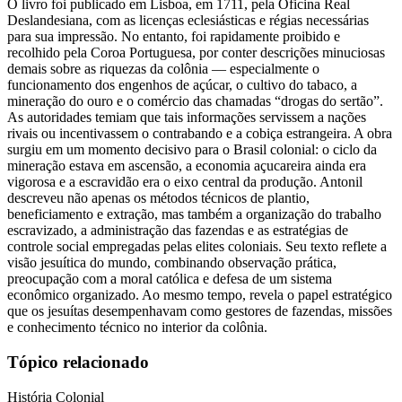
O livro foi publicado em Lisboa, em 1711, pela Oficina Real
Deslandesiana, com as licenças eclesiásticas e régias necessárias
para sua impressão. No entanto, foi rapidamente proibido e
recolhido pela Coroa Portuguesa, por conter descrições minuciosas
demais sobre as riquezas da colônia — especialmente o
funcionamento dos engenhos de açúcar, o cultivo do tabaco, a
mineração do ouro e o comércio das chamadas “drogas do sertão”.
As autoridades temiam que tais informações servissem a nações
rivais ou incentivassem o contrabando e a cobiça estrangeira. A obra
surgiu em um momento decisivo para o Brasil colonial: o ciclo da
mineração estava em ascensão, a economia açucareira ainda era
vigorosa e a escravidão era o eixo central da produção. Antonil
descreveu não apenas os métodos técnicos de plantio,
beneficiamento e extração, mas também a organização do trabalho
escravizado, a administração das fazendas e as estratégias de
controle social empregadas pelas elites coloniais. Seu texto reflete a
visão jesuítica do mundo, combinando observação prática,
preocupação com a moral católica e defesa de um sistema
econômico organizado. Ao mesmo tempo, revela o papel estratégico
que os jesuítas desempenhavam como gestores de fazendas, missões
e conhecimento técnico no interior da colônia.
Tópico relacionado
História Colonial