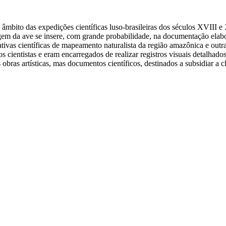
o âmbito das expedições científicas luso-brasileiras dos séculos XVIII
agem da ave se insere, com grande probabilidade, na documentação ela
ivas científicas de mapeamento naturalista da região amazônica e outras 
cientistas e eram encarregados de realizar registros visuais detalhado
ras artísticas, mas documentos científicos, destinados a subsidiar a c