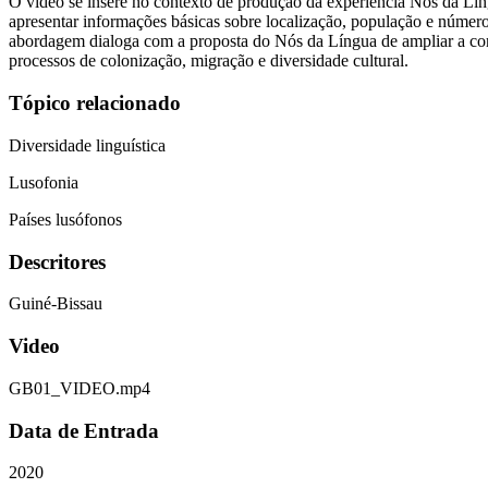
O vídeo se insere no contexto de produção da experiência Nós da Líng
apresentar informações básicas sobre localização, população e número 
abordagem dialoga com a proposta do Nós da Língua de ampliar a compr
processos de colonização, migração e diversidade cultural.
Tópico relacionado
Diversidade linguística
Lusofonia
Países lusófonos
Descritores
Guiné-Bissau
Video
GB01_VIDEO.mp4
Data de Entrada
2020