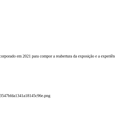
ncorporado em 2021 para compor a reabertura da exposição e a experiê
5c83547bfda1341a18145c96e.png