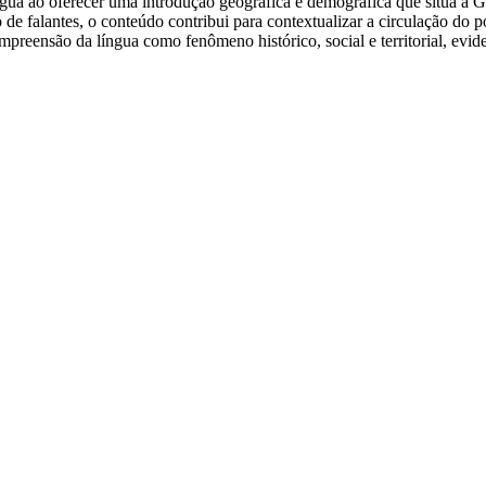
ua ao oferecer uma introdução geográfica e demográfica que situa a Gu
de falantes, o conteúdo contribui para contextualizar a circulação do 
eensão da língua como fenômeno histórico, social e territorial, evide