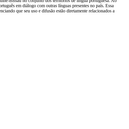
iné-Bissau no conjunto dos territórios de língua portuguesa. Ao
português em diálogo com outras línguas presentes no país. Essa
nciando que seu uso e difusão estão diretamente relacionados a