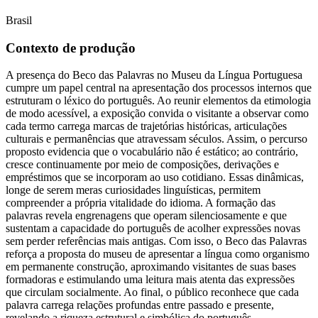
Brasil
Contexto de produção
A presença do Beco das Palavras no Museu da Língua Portuguesa
cumpre um papel central na apresentação dos processos internos que
estruturam o léxico do português. Ao reunir elementos da etimologia
de modo acessível, a exposição convida o visitante a observar como
cada termo carrega marcas de trajetórias históricas, articulações
culturais e permanências que atravessam séculos. Assim, o percurso
proposto evidencia que o vocabulário não é estático; ao contrário,
cresce continuamente por meio de composições, derivações e
empréstimos que se incorporam ao uso cotidiano. Essas dinâmicas,
longe de serem meras curiosidades linguísticas, permitem
compreender a própria vitalidade do idioma. A formação das
palavras revela engrenagens que operam silenciosamente e que
sustentam a capacidade do português de acolher expressões novas
sem perder referências mais antigas. Com isso, o Beco das Palavras
reforça a proposta do museu de apresentar a língua como organismo
em permanente construção, aproximando visitantes de suas bases
formadoras e estimulando uma leitura mais atenta das expressões
que circulam socialmente. Ao final, o público reconhece que cada
palavra carrega relações profundas entre passado e presente,
revelando a riqueza estrutural e simbólica do português.