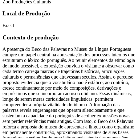
Zoo Produções Culturais
Local de Produção
Brasil
Contexto de produção
A presença do Beco das Palavras no Museu da Língua Portuguesa
cumpre um papel central na apresentação dos processos internos que
estruturam o léxico do português. Ao reunir elementos da etimologia
de modo acessível, a exposição convida o visitante a observar como
cada termo carrega marcas de trajetórias históricas, articulações
culturais e permanências que atravessam séculos. Assim, o percurso
proposto evidencia que o vocabulário não é estático; ao contrário,
cresce continuamente por meio de composições, derivações e
empréstimos que se incorporam ao uso cotidiano. Essas dinâmicas,
longe de serem meras curiosidades linguísticas, permitem
compreender a própria vitalidade do idioma. A formação das
palavras revela engrenagens que operam silenciosamente e que
sustentam a capacidade do português de acolher expressões novas
sem perder referências mais antigas. Com isso, o Beco das Palavras
reforça a proposta do museu de apresentar a língua como organismo
em permanente construção, aproximando visitantes de suas bases
formadoras e estimulando uma leitura mais atenta das expressões