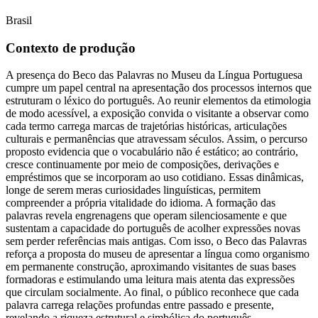
Brasil
Contexto de produção
A presença do Beco das Palavras no Museu da Língua Portuguesa
cumpre um papel central na apresentação dos processos internos que
estruturam o léxico do português. Ao reunir elementos da etimologia
de modo acessível, a exposição convida o visitante a observar como
cada termo carrega marcas de trajetórias históricas, articulações
culturais e permanências que atravessam séculos. Assim, o percurso
proposto evidencia que o vocabulário não é estático; ao contrário,
cresce continuamente por meio de composições, derivações e
empréstimos que se incorporam ao uso cotidiano. Essas dinâmicas,
longe de serem meras curiosidades linguísticas, permitem
compreender a própria vitalidade do idioma. A formação das
palavras revela engrenagens que operam silenciosamente e que
sustentam a capacidade do português de acolher expressões novas
sem perder referências mais antigas. Com isso, o Beco das Palavras
reforça a proposta do museu de apresentar a língua como organismo
em permanente construção, aproximando visitantes de suas bases
formadoras e estimulando uma leitura mais atenta das expressões
que circulam socialmente. Ao final, o público reconhece que cada
palavra carrega relações profundas entre passado e presente,
revelando a riqueza estrutural e simbólica do português.