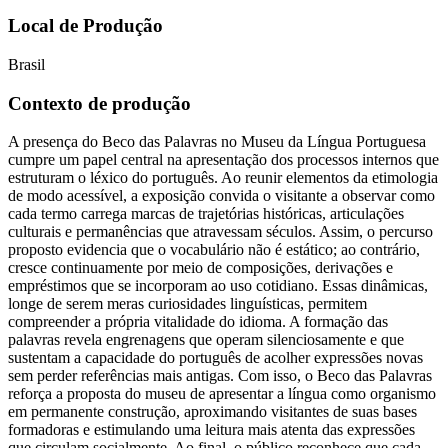
Local de Produção
Brasil
Contexto de produção
A presença do Beco das Palavras no Museu da Língua Portuguesa
cumpre um papel central na apresentação dos processos internos que
estruturam o léxico do português. Ao reunir elementos da etimologia
de modo acessível, a exposição convida o visitante a observar como
cada termo carrega marcas de trajetórias históricas, articulações
culturais e permanências que atravessam séculos. Assim, o percurso
proposto evidencia que o vocabulário não é estático; ao contrário,
cresce continuamente por meio de composições, derivações e
empréstimos que se incorporam ao uso cotidiano. Essas dinâmicas,
longe de serem meras curiosidades linguísticas, permitem
compreender a própria vitalidade do idioma. A formação das
palavras revela engrenagens que operam silenciosamente e que
sustentam a capacidade do português de acolher expressões novas
sem perder referências mais antigas. Com isso, o Beco das Palavras
reforça a proposta do museu de apresentar a língua como organismo
em permanente construção, aproximando visitantes de suas bases
formadoras e estimulando uma leitura mais atenta das expressões
que circulam socialmente. Ao final, o público reconhece que cada