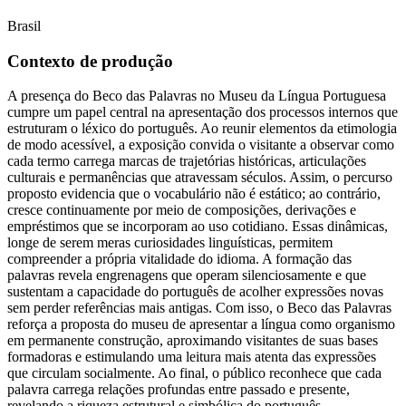
Brasil
Contexto de produção
A presença do Beco das Palavras no Museu da Língua Portuguesa
cumpre um papel central na apresentação dos processos internos que
estruturam o léxico do português. Ao reunir elementos da etimologia
de modo acessível, a exposição convida o visitante a observar como
cada termo carrega marcas de trajetórias históricas, articulações
culturais e permanências que atravessam séculos. Assim, o percurso
proposto evidencia que o vocabulário não é estático; ao contrário,
cresce continuamente por meio de composições, derivações e
empréstimos que se incorporam ao uso cotidiano. Essas dinâmicas,
longe de serem meras curiosidades linguísticas, permitem
compreender a própria vitalidade do idioma. A formação das
palavras revela engrenagens que operam silenciosamente e que
sustentam a capacidade do português de acolher expressões novas
sem perder referências mais antigas. Com isso, o Beco das Palavras
reforça a proposta do museu de apresentar a língua como organismo
em permanente construção, aproximando visitantes de suas bases
formadoras e estimulando uma leitura mais atenta das expressões
que circulam socialmente. Ao final, o público reconhece que cada
palavra carrega relações profundas entre passado e presente,
revelando a riqueza estrutural e simbólica do português.