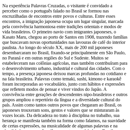
Na experiência Palavras Cruzadas, o visitante é convidado a
perceber como o português falado no Brasil se formou nas
encruzilhadas de encontros entre povos e culturas. Entre esses
encontros, a imigração japonesa ocupa um lugar singular, marcada
pela convivência harmoniosa entre tradições orientais e modos de
vida brasileiros. O primeiro navio com imigrantes japoneses, o
Kasato Maru, chegou ao porto de Santos em 1908, trazendo famílias
que buscavam novas oportunidades nas lavouras de café do interior
paulista. Ao longo do século XX, mais de 200 mil japoneses
desembarcaram no Brasil, fixando-se principalmente em São Paulo,
no Paraná e em outras regiões do Sul e Sudeste. Muitos se
estabeleceram nas colônias agrícolas, mas também contribuíram para
o desenvolvimento urbano, industrial e cultural das cidades. Com o
tempo, a presença japonesa deixou marcas profundas no cotidiano e
na fala brasileira. Palavras como temaki, sushi, kimono e karaokê
foram incorporadas ao vocabulário, junto com hábitos e expressões
que refletem modos de pensar e viver vindos do Japão. A
convivência entre gerações de descendentes nipo-brasileiros e outros
grupos ampliou o repertório da língua e a diversidade cultural do
país. Assim como tantos outros povos que chegaram ao Brasil, os
japoneses trouxeram sons, gestos e valores que se misturaram às
vozes locais. Da delicadeza no trato à disciplina no trabalho, sua
herança se manifesta também na forma como falamos, na suavidade
de certas expressões, na musicalidade de algumas palavras e na