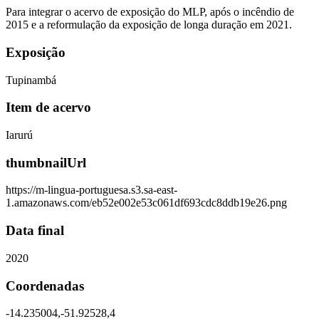
Para integrar o acervo de exposição do MLP, após o incêndio de
2015 e a reformulação da exposição de longa duração em 2021.
Exposição
Tupinambá
Item de acervo
Iarurú
thumbnailUrl
https://m-lingua-portuguesa.s3.sa-east-
1.amazonaws.com/eb52e002e53c061df693cdc8ddb19e26.png
Data final
2020
Coordenadas
-14.235004,-51.92528,4