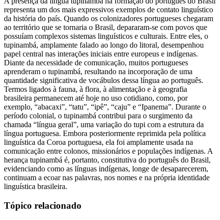
A presença da língua tupinambá na formação do português do Brasil
representa um dos mais expressivos exemplos de contato linguístico
da história do país. Quando os colonizadores portugueses chegaram
ao território que se tornaria o Brasil, depararam-se com povos que
possuíam complexos sistemas linguísticos e culturais. Entre eles, o
tupinambá, amplamente falado ao longo do litoral, desempenhou
papel central nas interações iniciais entre europeus e indígenas.
Diante da necessidade de comunicação, muitos portugueses
aprenderam o tupinambá, resultando na incorporação de uma
quantidade significativa de vocábulos dessa língua ao português.
Termos ligados à fauna, à flora, à alimentação e à geografia
brasileira permanecem até hoje no uso cotidiano, como, por
exemplo, “abacaxi”, “tatu”, “ipê”, “caju” e “Ipanema”. Durante o
período colonial, o tupinambá contribui para o surgimento da
chamada “língua geral”, uma variação do tupi com a estrutura da
língua portuguesa. Embora posteriormente reprimida pela política
linguística da Coroa portuguesa, ela foi amplamente usada na
comunicação entre colonos, missionários e populações indígenas. A
herança tupinambá é, portanto, constitutiva do português do Brasil,
evidenciando como as línguas indígenas, longe de desaparecerem,
continuam a ecoar nas palavras, nos nomes e na própria identidade
linguística brasileira.
Tópico relacionado