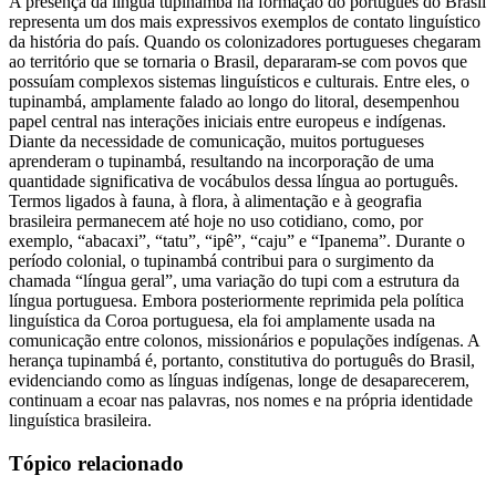
A presença da língua tupinambá na formação do português do Brasil
representa um dos mais expressivos exemplos de contato linguístico
da história do país. Quando os colonizadores portugueses chegaram
ao território que se tornaria o Brasil, depararam-se com povos que
possuíam complexos sistemas linguísticos e culturais. Entre eles, o
tupinambá, amplamente falado ao longo do litoral, desempenhou
papel central nas interações iniciais entre europeus e indígenas.
Diante da necessidade de comunicação, muitos portugueses
aprenderam o tupinambá, resultando na incorporação de uma
quantidade significativa de vocábulos dessa língua ao português.
Termos ligados à fauna, à flora, à alimentação e à geografia
brasileira permanecem até hoje no uso cotidiano, como, por
exemplo, “abacaxi”, “tatu”, “ipê”, “caju” e “Ipanema”. Durante o
período colonial, o tupinambá contribui para o surgimento da
chamada “língua geral”, uma variação do tupi com a estrutura da
língua portuguesa. Embora posteriormente reprimida pela política
linguística da Coroa portuguesa, ela foi amplamente usada na
comunicação entre colonos, missionários e populações indígenas. A
herança tupinambá é, portanto, constitutiva do português do Brasil,
evidenciando como as línguas indígenas, longe de desaparecerem,
continuam a ecoar nas palavras, nos nomes e na própria identidade
linguística brasileira.
Tópico relacionado