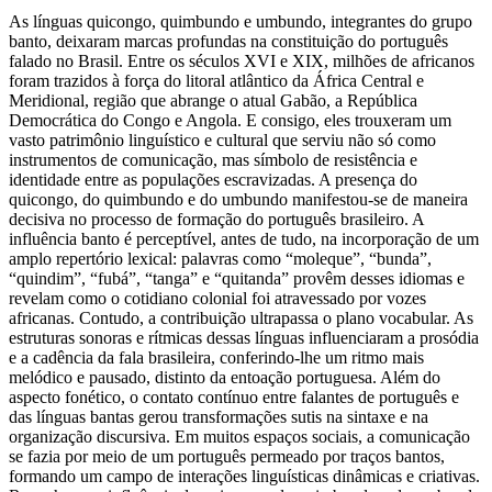
As línguas quicongo, quimbundo e umbundo, integrantes do grupo
banto, deixaram marcas profundas na constituição do português
falado no Brasil. Entre os séculos XVI e XIX, milhões de africanos
foram trazidos à força do litoral atlântico da África Central e
Meridional, região que abrange o atual Gabão, a República
Democrática do Congo e Angola. E consigo, eles trouxeram um
vasto patrimônio linguístico e cultural que serviu não só como
instrumentos de comunicação, mas símbolo de resistência e
identidade entre as populações escravizadas. A presença do
quicongo, do quimbundo e do umbundo manifestou-se de maneira
decisiva no processo de formação do português brasileiro. A
influência banto é perceptível, antes de tudo, na incorporação de um
amplo repertório lexical: palavras como “moleque”, “bunda”,
“quindim”, “fubá”, “tanga” e “quitanda” provêm desses idiomas e
revelam como o cotidiano colonial foi atravessado por vozes
africanas. Contudo, a contribuição ultrapassa o plano vocabular. As
estruturas sonoras e rítmicas dessas línguas influenciaram a prosódia
e a cadência da fala brasileira, conferindo-lhe um ritmo mais
melódico e pausado, distinto da entoação portuguesa. Além do
aspecto fonético, o contato contínuo entre falantes de português e
das línguas bantas gerou transformações sutis na sintaxe e na
organização discursiva. Em muitos espaços sociais, a comunicação
se fazia por meio de um português permeado por traços bantos,
formando um campo de interações linguísticas dinâmicas e criativas.