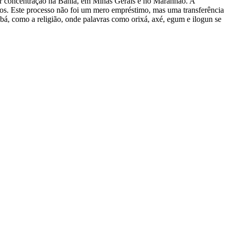
ior concentração na Bahia, em Minas Gerais e no Maranhão. A
rmos. Este processo não foi um mero empréstimo, mas uma transferência
ubá, como a religião, onde palavras como orixá, axé, egum e ilogun se