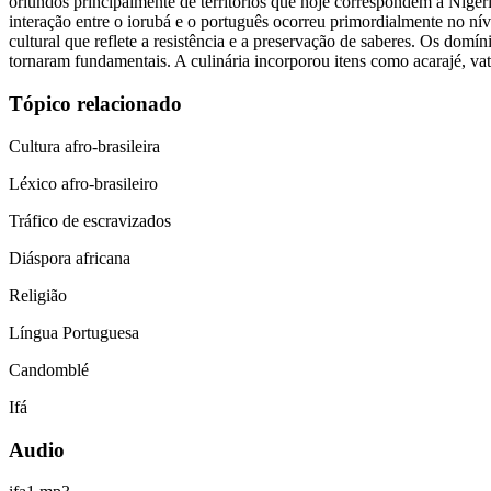
oriundos principalmente de territórios que hoje correspondem à Nigé
interação entre o iorubá e o português ocorreu primordialmente no ní
cultural que reflete a resistência e a preservação de saberes. Os dom
tornaram fundamentais. A culinária incorporou itens como acarajé, va
Tópico relacionado
Cultura afro-brasileira
Léxico afro-brasileiro
Tráfico de escravizados
Diáspora africana
Religião
Língua Portuguesa
Candomblé
Ifá
Audio