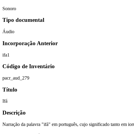
Sonoro
Tipo documental
Áudio
Incorporação Anterior
ifa1
Código de Inventário
pacr_aud_279
Título
Ifá
Descrição
Narração da palavra "ifá" em português, cujo significado tanto em io