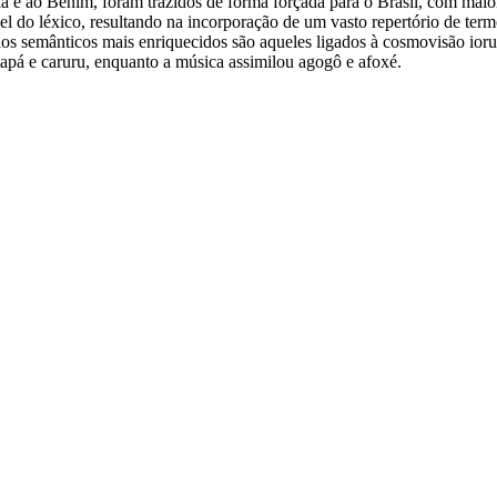
ria e ao Benim, foram trazidos de forma forçada para o Brasil, com ma
vel do léxico, resultando na incorporação de um vasto repertório de te
ínios semânticos mais enriquecidos são aqueles ligados à cosmovisão ior
tapá e caruru, enquanto a música assimilou agogô e afoxé.