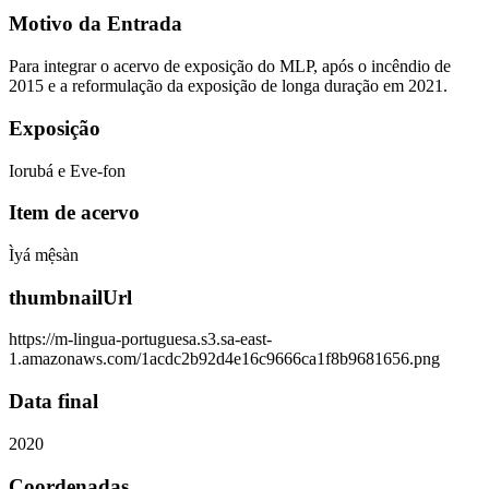
Motivo da Entrada
Para integrar o acervo de exposição do MLP, após o incêndio de
2015 e a reformulação da exposição de longa duração em 2021.
Exposição
Iorubá e Eve-fon
Item de acervo
Ìyá mệsàn
thumbnailUrl
https://m-lingua-portuguesa.s3.sa-east-
1.amazonaws.com/1acdc2b92d4e16c9666ca1f8b9681656.png
Data final
2020
Coordenadas