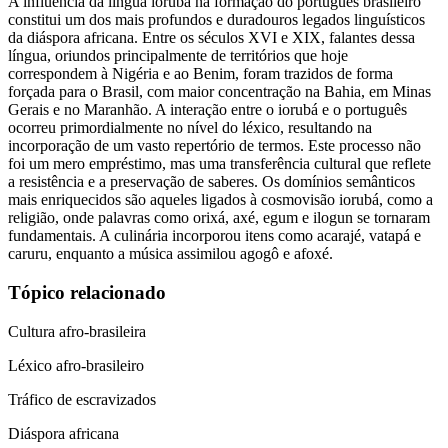
A influência da língua iorubá na formação do português brasileiro
constitui um dos mais profundos e duradouros legados linguísticos
da diáspora africana. Entre os séculos XVI e XIX, falantes dessa
língua, oriundos principalmente de territórios que hoje
correspondem à Nigéria e ao Benim, foram trazidos de forma
forçada para o Brasil, com maior concentração na Bahia, em Minas
Gerais e no Maranhão. A interação entre o iorubá e o português
ocorreu primordialmente no nível do léxico, resultando na
incorporação de um vasto repertório de termos. Este processo não
foi um mero empréstimo, mas uma transferência cultural que reflete
a resistência e a preservação de saberes. Os domínios semânticos
mais enriquecidos são aqueles ligados à cosmovisão iorubá, como a
religião, onde palavras como orixá, axé, egum e ilogun se tornaram
fundamentais. A culinária incorporou itens como acarajé, vatapá e
caruru, enquanto a música assimilou agogô e afoxé.
Tópico relacionado
Cultura afro-brasileira
Léxico afro-brasileiro
Tráfico de escravizados
Diáspora africana