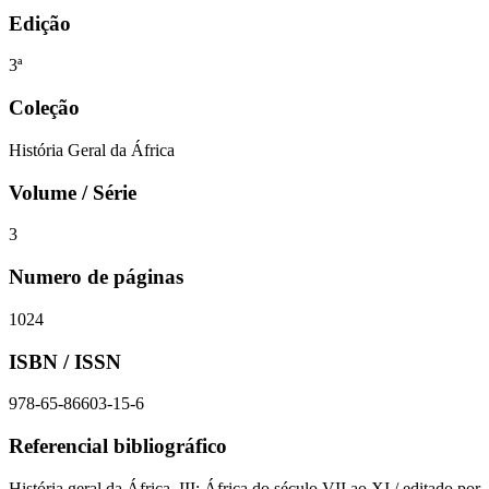
Edição
3ª
Coleção
História Geral da África
Volume / Série
3
Numero de páginas
1024
ISBN / ISSN
978-65-86603-15-6
Referencial bibliográfico
História geral da África, III: África do século VII ao XI / editado por