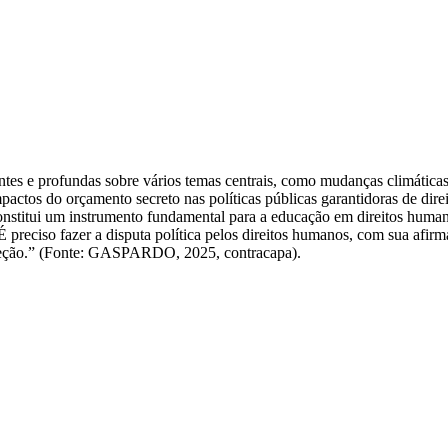
tes e profundas sobre vários temas centrais, como mudanças climáticas,
actos do orçamento secreto nas políticas públicas garantidoras de direit
nstitui um instrumento fundamental para a educação em direitos human
 É preciso fazer a disputa política pelos direitos humanos, com sua afi
roteção.” (Fonte: GASPARDO, 2025, contracapa).