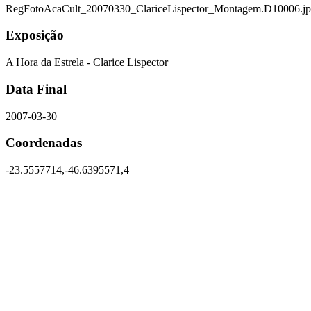
RegFotoAcaCult_20070330_ClariceLispector_Montagem.D10006.j
Exposição
A Hora da Estrela - Clarice Lispector
Data Final
2007-03-30
Coordenadas
-23.5557714,-46.6395571,4