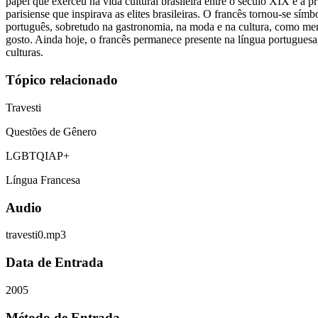
papel que exerceu na vida cultural brasileira entre o século XIX e a 
parisiense que inspirava as elites brasileiras. O francês tornou-se s
português, sobretudo na gastronomia, na moda e na cultura, como men
gosto. Ainda hoje, o francês permanece presente na língua portuguesa
culturas.
Tópico relacionado
Travesti
Questões de Gênero
LGBTQIAP+
Língua Francesa
Audio
travesti0.mp3
Data de Entrada
2005
Método de Entrada