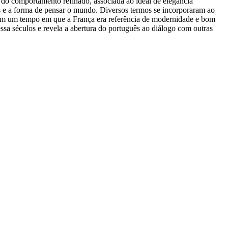
e do comportamento refinado, associada ao ideal de elegância
umes e a forma de pensar o mundo. Diversos termos se incorporaram ao
etem um tempo em que a França era referência de modernidade e bom
ssa séculos e revela a abertura do português ao diálogo com outras