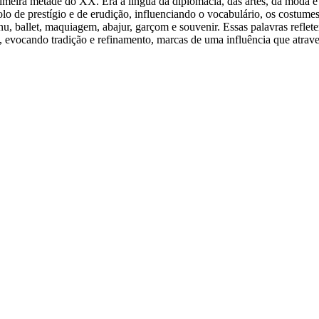
primeira metade do XX. Era a língua da diplomacia, das artes, da moda 
ímbolo de prestígio e de erudição, influenciando o vocabulário, os cost
u, ballet, maquiagem, abajur, garçom e souvenir. Essas palavras refl
, evocando tradição e refinamento, marcas de uma influência que atrave