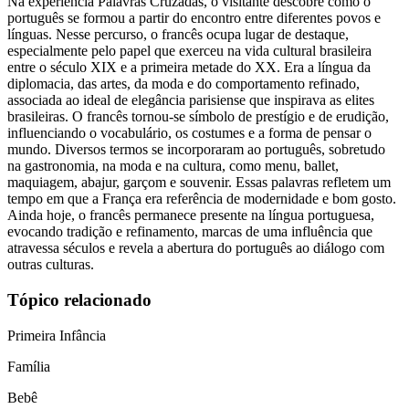
Na experiência Palavras Cruzadas, o visitante descobre como o
português se formou a partir do encontro entre diferentes povos e
línguas. Nesse percurso, o francês ocupa lugar de destaque,
especialmente pelo papel que exerceu na vida cultural brasileira
entre o século XIX e a primeira metade do XX. Era a língua da
diplomacia, das artes, da moda e do comportamento refinado,
associada ao ideal de elegância parisiense que inspirava as elites
brasileiras. O francês tornou-se símbolo de prestígio e de erudição,
influenciando o vocabulário, os costumes e a forma de pensar o
mundo. Diversos termos se incorporaram ao português, sobretudo
na gastronomia, na moda e na cultura, como menu, ballet,
maquiagem, abajur, garçom e souvenir. Essas palavras refletem um
tempo em que a França era referência de modernidade e bom gosto.
Ainda hoje, o francês permanece presente na língua portuguesa,
evocando tradição e refinamento, marcas de uma influência que
atravessa séculos e revela a abertura do português ao diálogo com
outras culturas.
Tópico relacionado
Primeira Infância
Família
Bebê