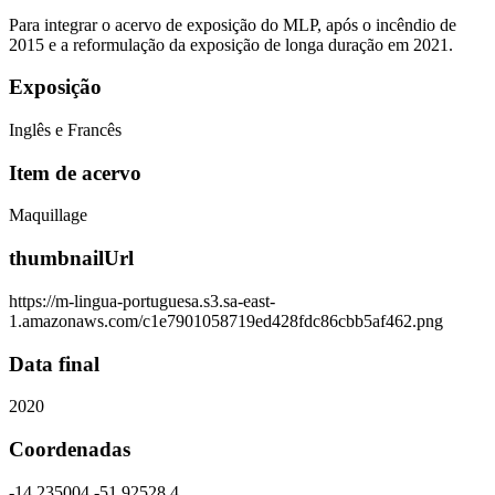
Para integrar o acervo de exposição do MLP, após o incêndio de
2015 e a reformulação da exposição de longa duração em 2021.
Exposição
Inglês e Francês
Item de acervo
Maquillage
thumbnailUrl
https://m-lingua-portuguesa.s3.sa-east-
1.amazonaws.com/c1e7901058719ed428fdc86cbb5af462.png
Data final
2020
Coordenadas
-14.235004,-51.92528,4