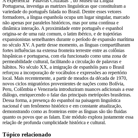
A experiência "Palavras Cruzadas", do Museu da Língua
Portuguesa, investiga as matrizes linguísticas que constituíram a
variedade do português falada no Brasil. Dentre esses vetores
formadores, a língua espanhola ocupa um lugar singular, marcado
não apenas por paralelos históricos, mas por uma contínua e
dinâmica interação. A proximidade entre português e espanhol
origina-se de uma raiz comum, o latim ibérico, e de trajetórias
expansionistas semelhantes durante o período de expansão marítima
no século XV. A partir desse momento, as línguas compartilharam
fortes influências na extensa fronteira terrestre entre as colônias
hispânicas e portuguesa, com ela funcionado como uma zona de
permeabilidade cultural, facilitando a circulação de palavras e
hábitos. No século XX, a imigração de espanhóis para o Brasil
reforçou a incorporação de vocábulos e expressões ao repertório
local. Mais recentemente, a partir de meados da década de 1970,
novos ciclos migratórios provenientes de nações como Bolívia,
Peru, Colômbia e Venezuela introduziram nuances adicionais a esse
diálogo, enriquecendo o falar das principais metrópoles brasileiras.
Dessa forma, a presença do espanhol na paisagem linguística
nacional é um fenômeno histórico e em constante atualização,
demonstrando como as fronteiras entre as línguas são tão fluidas
quanto os povos que as falam. Este módulo explora justamente essa
relação de profunda cumplicidade histórica e cultural.
Tópico relacionado