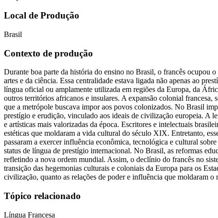
Local de Produção
Brasil
Contexto de produção
Durante boa parte da história do ensino no Brasil, o francês ocupou 
artes e da ciência. Essa centralidade estava ligada não apenas ao pres
língua oficial ou amplamente utilizada em regiões da Europa, da Áfr
outros territórios africanos e insulares. A expansão colonial francesa
que a metrópole buscava impor aos povos colonizados. No Brasil imperi
prestígio e erudição, vinculado aos ideais de civilização europeia. A le
e artísticas mais valorizadas da época. Escritores e intelectuais bras
estéticas que moldaram a vida cultural do século XIX. Entretanto, 
passaram a exercer influência econômica, tecnológica e cultural sob
status de língua de prestígio internacional. No Brasil, as reformas e
refletindo a nova ordem mundial. Assim, o declínio do francês no sis
transição das hegemonias culturais e coloniais da Europa para os Estad
civilização, quanto as relações de poder e influência que moldaram 
Tópico relacionado
Língua Francesa