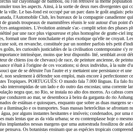
de torchis sur clayonnage de bambou, où l'on retrouve la même populati
 cumuler tous les aspects. Ainsi, à la sortie de deux rues divergentes qu
e la ville. Le bas-fond est occupé par un parc dans le goût anglais: pel
Esplanada, l'Automobile Club, les bureaux de la compagnie canadienne qui a
t de grands troupeaux de mammifères réunis le soir autour d'un point d'
èces antagonistes. L'évolution animale s'ac- complit selon des phases plus
piétiné par une race plus vigoureuse et plus homogène de gratte-ciel impla
orites, formait une flore nonchalante et plus exotique qu'elle ne croyait.
e soit, en revanche, constituée par un nombre parfois très petit d'indiv
 les goûts, les curiosités justiciables de la civilisation contemporaine s'
ortance intrinsèque, moins que leur disponibi- lité, semblait avoir détermin
teur de chiens (ou de chevaux) de race, de peinture ancienne, de peinture
ance n'était à l'origine de ces vocations; si deux individus, à la suite
 souci que de se détruire l'un l'autre et y mettaient une persistance et un
éressé, non seulement à défendre son emploi, mais encore à perfectionner 
Tristes Tropiques. PORTUGUÊS: O mundo fala 7.000 línguas. Eu falo fra
são interrompidas de um lado e do outro das encostas; uma corrente l
ulação negra que, no Rio, se instala no alto dos morros. As cabras cor
s que conduzem ao mar, se desemboca à beira da garganta do rio Anhang
ados de estátuas e quiosques, enquanto que sobre as duas margens se e
 a iluminação e os transportes. Suas massas heteróclitas se afrontam
 água, por alguns instantes hesitantes e imóveis; condenados, por um
es mais lentas que as da vida urbana; se eu contemplasse hoje o mesmo 
s implantados nessas margens que uma autoestrada fossilizou de asfalto
o que pensava. Os botanistas ensinam que as espécies tropicais compre