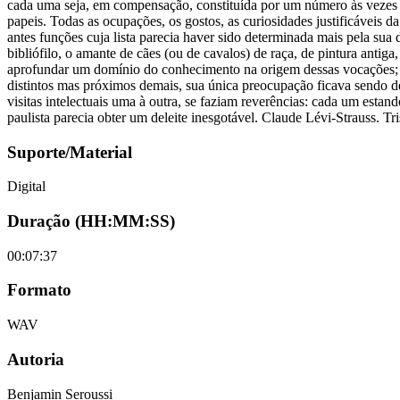
cada uma seja, em compensação, constituída por um número às vezes m
papeis. Todas as ocupações, os gostos, as curiosidades justificáveis
antes funções cuja lista parecia haver sido determinada mais pela sua d
bibliófilo, o amante de cães (ou de cavalos) de raça, de pintura antig
aprofundar um domínio do conhecimento na origem dessas vocações;
distintos mas próximos demais, sua única preocupação ficava sendo de
visitas intelectuais uma à outra, se faziam reverências: cada um es
paulista parecia obter um deleite inesgotável. Claude Lévi-Strauss. Tr
Suporte/Material
Digital
Duração (HH:MM:SS)
00:07:37
Formato
WAV
Autoria
Benjamin Seroussi