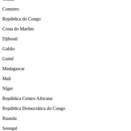
Comores
República do Congo
Costa do Marfim
Djibouti
Gabão
Guiné
Madagascar
Mali
Níger
República Centro-Africana
República Democrática do Congo
Ruanda
Senegal