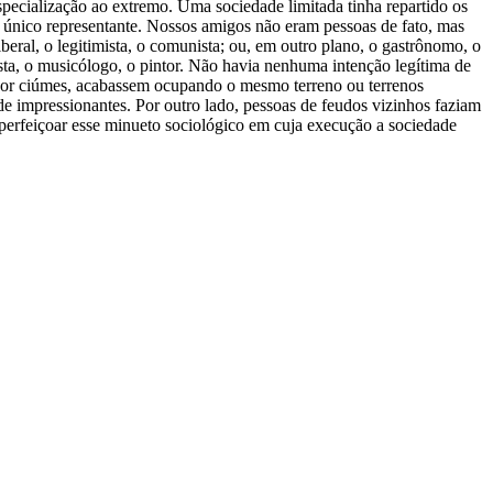
pecialização ao extremo. Uma sociedade limitada tinha repartido os
m único representante. Nossos amigos não eram pessoas de fato, mas
iberal, o legitimista, o comunista; ou, em outro plano, o gastrônomo, o
lista, o musicólogo, o pintor. Não havia nenhuma intenção legítima de
or ciúmes, acabassem ocupando o mesmo terreno ou terrenos
e impressionantes. Por outro lado, pessoas de feudos vizinhos faziam
perfeiçoar esse minueto sociológico em cuja execução a sociedade