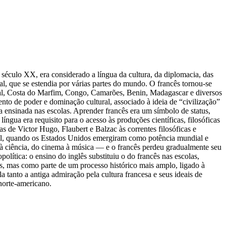
 século XX, era considerado a língua da cultura, da diplomacia, das
ial, que se estendia por várias partes do mundo. O francês tornou-se
egal, Costa do Marfim, Congo, Camarões, Benin, Madagascar e diversos
ento de poder e dominação cultural, associado à ideia de “civilização”
a ensinada nas escolas. Aprender francês era um símbolo de status,
língua era requisito para o acesso às produções científicas, filosóficas
as de Victor Hugo, Flaubert e Balzac às correntes filosóficas e
ial, quando os Estados Unidos emergiram como potência mundial e
 à ciência, do cinema à música — e o francês perdeu gradualmente seu
lítica: o ensino do inglês substituiu o do francês nas escolas,
as, mas como parte de um processo histórico mais amplo, ligado à
a tanto a antiga admiração pela cultura francesa e seus ideais de
norte-americano.