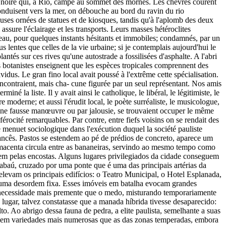
on noire qui, à Rio, campe au sommet des mornes. Les chèvres courent
i conduisent vers la mer, on débouche au bord du ravin du rio
ouses ornées de statues et de kiosques, tandis qu'à l'aplomb des deux
ssure l'éclairage et les transports. Leurs masses hétéroclites
eau, pour quelques instants hésitants et immobiles; condamnés, par un
 lentes que celles de la vie urbaine; si je contemplais aujourd'hui le
ntés sur ces rives qu'une autostrade a fossilisées d'asphalte. A l'abri
 Les botanistes enseignent que les espèces tropicales comprennent des
idus. Le gran fino local avait poussé à l'extrême cette spécialisation.
y rencontraient, mais cha- cune figurée par un seul représentant. Nos amis
é la liste. Il y avait ainsi le catholique, le libéral, le légitimiste, le
 moderne; et aussi l'érudit local, le poète surréaliste, le musicologue,
 d'une fausse manœuvre ou par jalousie, se trouvaient occuper le même
e férocité remarquables. Par contre, entre fiefs voisins on se rendait des
ce menuet sociologique dans l'exécution duquel la société pauliste
ncês. Pastos se estendem ao pé de prédios de concreto, aparece um
amacenta circula entre as bananeiras, servindo ao mesmo tempo como
rem pelas encostas. Alguns lugares privilegiados da cidade conseguem
abaú, cruzado por uma ponte que é uma das principais artérias da
levam os principais edifícios: o Teatro Municipal, o Hotel Esplanada,
 numa desordem fixa. Esses imóveis em batalha evocam grandes
a necessidade mais premente que o medo, misturando temporariamente
lugar, talvez constatasse que a manada híbrida tivesse desaparecido:
. Ao abrigo dessa fauna de pedra, a elite paulista, semelhante a suas
endem variedades mais numerosas que as das zonas temperadas, embora