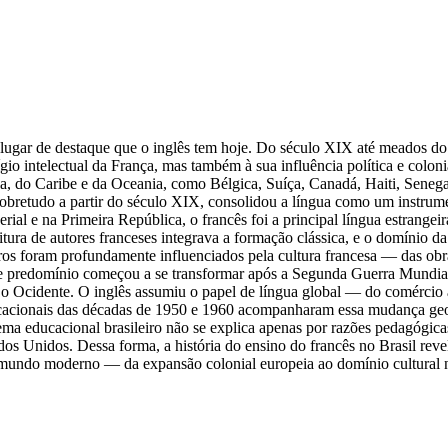
o lugar de destaque que o inglês tem hoje. Do século XIX até meados do
tígio intelectual da França, mas também à sua influência política e colon
ica, do Caribe e da Oceania, como Bélgica, Suíça, Canadá, Haiti, Sen
, sobretudo a partir do século XIX, consolidou a língua como um instrum
al e na Primeira República, o francês foi a principal língua estrangeir
itura de autores franceses integrava a formação clássica, e o domínio da 
ileiros foram profundamente influenciados pela cultura francesa — das obr
esse predomínio começou a se transformar após a Segunda Guerra Mund
re o Ocidente. O inglês assumiu o papel de língua global — do comércio
ducacionais das décadas de 1950 e 1960 acompanharam essa mudança geopo
tema educacional brasileiro não se explica apenas por razões pedagógic
os Unidos. Dessa forma, a história do ensino do francês no Brasil revel
o mundo moderno — da expansão colonial europeia ao domínio cultural 