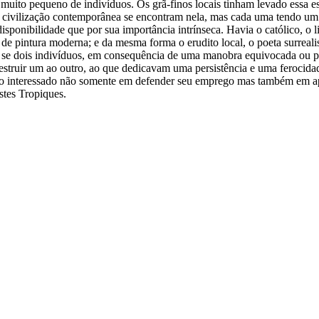
uito pequeno de indivíduos. Os grã-finos locais tinham levado essa es
 da civilização contemporânea se encontram nela, mas cada uma tendo u
isponibilidade que por sua importância intrínseca. Havia o católico, o l
a, de pintura moderna; e da mesma forma o erudito local, o poeta surrea
 se dois indivíduos, em consequência de uma manobra equivocada ou p
struir um ao outro, ao que dedicavam uma persistência e uma ferocidad
tando interessado não somente em defender seu emprego mas também em a
istes Tropiques.