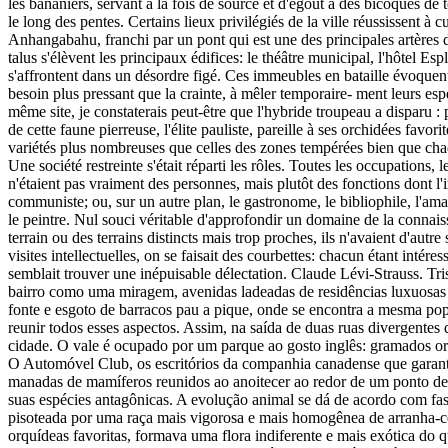
les bananiers, servant à la fois de source et d'égout à des bicoques 
le long des pentes. Certains lieux privilégiés de la ville réussissent à
Anhangabahu, franchi par un pont qui est une des principales artères d
talus s'élèvent les principaux édifices: le théâtre municipal, l'hôtel 
s'affrontent dans un désordre figé. Ces immeubles en bataille évoquen
besoin plus pressant que la crainte, à mêler temporaire- ment leurs esp
même site, je constaterais peut-être que l'hybride troupeau a disparu : 
de cette faune pierreuse, l'élite pauliste, pareille à ses orchidées fav
variétés plus nombreuses que celles des zones tempérées bien que chacun
Une société restreinte s'était réparti les rôles. Toutes les occupations,
n'étaient pas vraiment des personnes, mais plutôt des fonctions dont l'imp
communiste; ou, sur un autre plan, le gastronome, le bibliophile, l'ama
le peintre. Nul souci véritable d'approfondir un domaine de la connaiss
terrain ou des terrains distincts mais trop proches, ils n'avaient d'autre
visites intellectuelles, on se faisait des courbettes: chacun étant int
semblait trouver une inépuisable délectation. Claude Lévi-Strauss. 
bairro como uma miragem, avenidas ladeadas de residências luxuosas 
fonte e esgoto de barracos pau a pique, onde se encontra a mesma pop
reunir todos esses aspectos. Assim, na saída de duas ruas divergente
cidade. O vale é ocupado por um parque ao gosto inglês: gramados orn
O Automóvel Club, os escritórios da companhia canadense que garante
manadas de mamíferos reunidos ao anoitecer ao redor de um ponto de
suas espécies antagônicas. A evolução animal se dá de acordo com fas
pisoteada por uma raça mais vigorosa e mais homogênea de arranha-céu
orquídeas favoritas, formava uma flora indiferente e mais exótica d