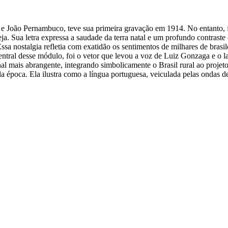
e João Pernambuco, teve sua primeira gravação em 1914. No entanto, 
ja. Sua letra expressa a saudade da terra natal e um profundo contraste
Essa nostalgia refletia com exatidão os sentimentos de milhares de brasi
tral desse módulo, foi o vetor que levou a voz de Luiz Gonzaga e o la
ional mais abrangente, integrando simbolicamente o Brasil rural ao proj
 época. Ela ilustra como a língua portuguesa, veiculada pelas ondas de 