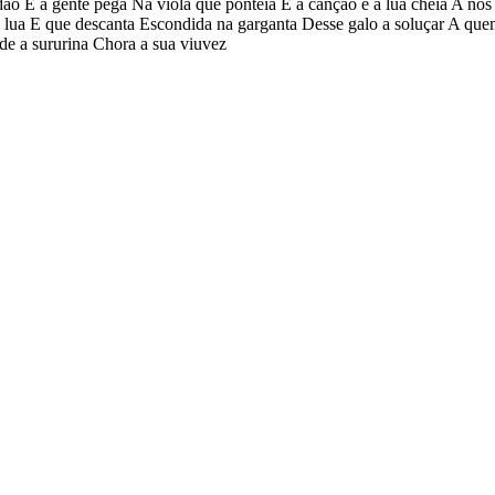
idão E a gente pega Na viola que ponteia E a canção é a lua cheia A n
 da lua E que descanta Escondida na garganta Desse galo a soluçar A qu
e a sururina Chora a sua viuvez