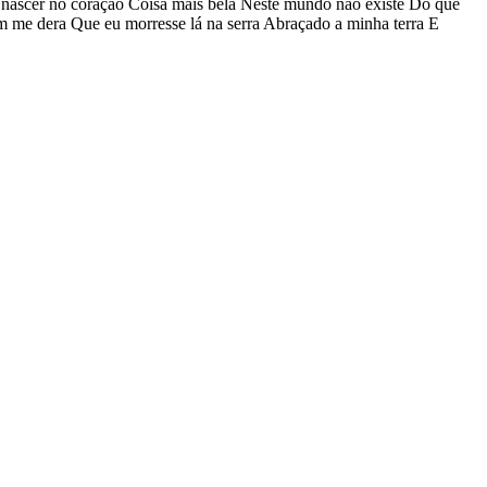
os nascer no coração Coisa mais bela Neste mundo não existe Do que
em me dera Que eu morresse lá na serra Abraçado a minha terra E