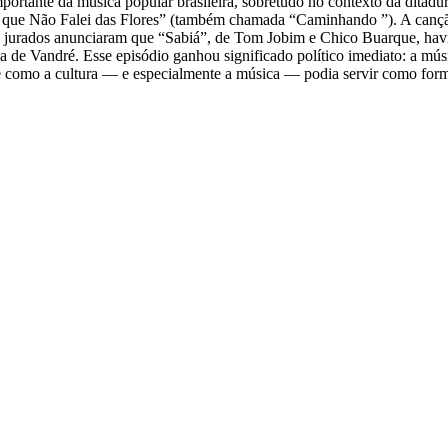
portante da música popular brasileira, sobretudo no contexto da ditadur
que Não Falei das Flores” (também chamada “Caminhando ”). A canção 
os jurados anunciaram que “Sabiá”, de Tom Jobim e Chico Buarque, havia
a de Vandré. Esse episódio ganhou significado político imediato: a músi
e como a cultura — e especialmente a música — podia servir como form