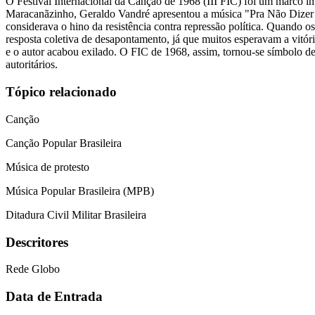
O Festival Internacional da Canção de 1968 (III FIC) foi um marco im
Maracanãzinho, Geraldo Vandré apresentou a música "Pra Não Dizer 
considerava o hino da resistência contra repressão política. Quando 
resposta coletiva de desapontamento, já que muitos esperavam a vitóri
e o autor acabou exilado. O FIC de 1968, assim, tornou-se símbolo d
autoritários.
Tópico relacionado
Canção
Canção Popular Brasileira
Música de protesto
Música Popular Brasileira (MPB)
Ditadura Civil Militar Brasileira
Descritores
Rede Globo
Data de Entrada