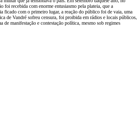
a militar que já tensionava o país. Em setembro daquele ano, no
foi recebida com enorme entusiasmo pela plateia, que a
 ficado com o primeiro lugar, a reação do público foi de vaia, uma
ca de Vandré sofreu censura, foi proibida em rádios e locais públicos,
a de manifestação e contestação política, mesmo sob regimes